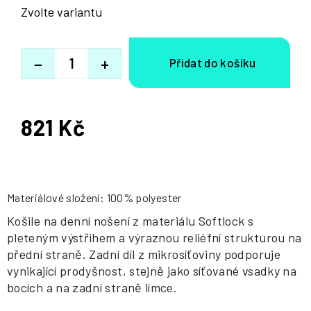
Zvolte variantu
−
+
821 Kč
Měrná
cena:
Materiálové složení: 100% polyester
Košile na denní nošení z materiálu Softlock s
pleteným výstřihem a výraznou reliéfní strukturou na
přední straně. Zadní díl z mikrosíťoviny podporuje
vynikající prodyšnost, stejně jako síťované vsadky na
bocích a na zadní straně límce.