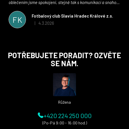
oblečením jsme spokojeni, stejně tak s komunikací a snahou
řešit všechny záležitosti velmi rychle a ke spokojenosti obou
stran. Věříme, že v tomto duchu bude spolupráce pokračovat
Fotbalový club Slavia Hradec Králové z.s.
FK
i nadále, nyní už začínáme řešit i první sady dresů ;)
4.3.2026
|
Hodnocení obchodu je 5 z 5 hvězdiček.
Z
POTŘEBUJETE PORADIT? OZVĚTE
á
SE NÁM.
p
a
t
í
Růžena
+420 224 250 000
(Po-Pá 9:00 - 16:00 hod.)