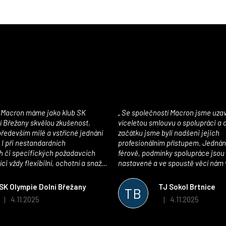
Se společností Macron jsme uzavřeli
í Břežany skvělou zkušenost.
víceletou smlouvu o spolupráci a
edevším milé a vstřícné jednání
začátku jsme byli nadšeni jejich
 I při nestandardních
profesionálním přístupem. Jednán
 či specifických požadavcích
férově, podmínky spolupráce jsou
ci vždy flexibilní, ochotní a snaží
nastavené a ve spoustě věcí nám 
pší řešení. Kvalita zboží je
maximálně vstříc. Oblečení i mater
 plně odpovídá potřebám
velmi kvalitní a příjemné na nošen
SK Olympie Dolní Břežany
TJ Sokol Brtnice
TB
klubu!
oceňujeme také vytvoření klubov
4.11.2025
4.11.2025
|
|
Hodnocení obchodu je 5 z 5 hvězdiček.
Hodnocení obchodu je
který je perfektně zpracovaný a 
usnadnil fungování. Spolupráci s
můžeme jen doporučit!