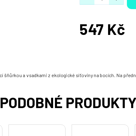
547 Kč
Měrná
cena:
 šňůrkou a vsadkami z ekologické síťoviny na bocích. Na přední s