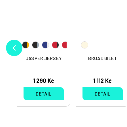
S
JASPER JERSEY
BROAD GILET
1 290 Kč
1 112 Kč
DETAIL
DETAIL