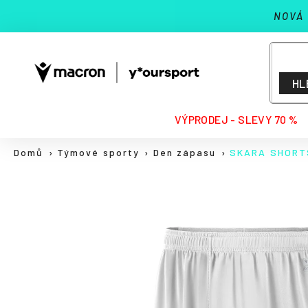
K
Přejít
NOVÁ
na
o
Zpět
Zpět
obsah
š
do
do
í
k
obchodu
obchodu
HL
HLEDAT
VÝPRODEJ - SLEVY 70 %
Domů
Týmové sporty
Den zápasu
SKARA SHORT