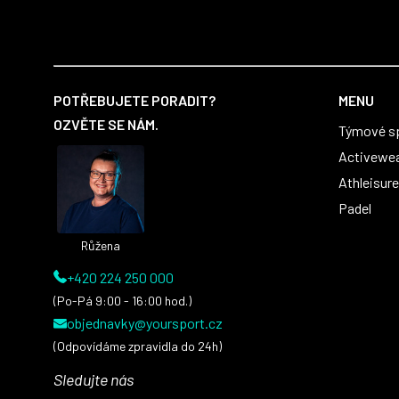
první sady dresů ;)
Z
á
POTŘEBUJETE PORADIT?
MENU
p
OZVĚTE SE NÁM.
Týmové s
a
t
Activewe
í
Athleisure
Padel
Růžena
+420 224 250 000
(Po-Pá 9:00 - 16:00 hod.)
objednavky@yoursport.cz
(Odpovídáme zpravidla do 24h)
Sledujte nás