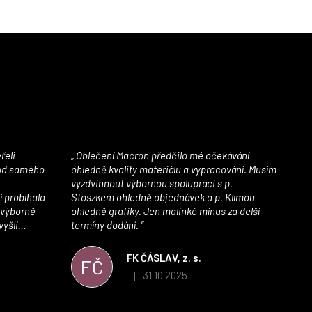
Oblečení Macron předčilo mé očekávání
 od samého
ohledně kvality materiálu a vypracování. Musím
vyzdvihnout výbornou spolupráci s p.
í probíhala
Stoszkem ohledně objednávek a p. Klímou
 výborně
ohledně grafiky. Jen malinké mínus za delší
vyšli
termíny dodání.
iály jsou
í. Velmi
FK ČÁSLAV, z. s.
FČ
ého e-shopu,
31.10.2025
|
 5 z 5 hvězdiček.
Hodnocení obchodu je 5 z 5 hvězdiček.
výrazně nám
 Macronem