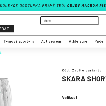
 KOLEKCE DOSTUPNÁ PRÁVĚ TEĎ!
OBJEV MACRON RIS
EDAT
Týmové sporty
Activewear
Athleisure
Padel
S
Kód:
Zvolte variantu
SKARA SHOR
Velikost