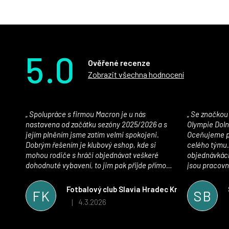
5.0
Ověřené recenze
Zobrazit všechna hodnocení
Spolupráce s firmou Macron je u nás
Se značkou Macron máme jako klub SK
nastavena od začátku sezóny 2025/2026 a s
Olympie Doln
jejím plněním jsme zatím velmi spokojeni.
Oceňujeme př
Dobrým řešením je klubový eshop, kde si
celého týmu.
mohou rodiče s hráči objednávat veškeré
objednávkách
dohodnuté vybavení, to jim pak přijde přímo
jsou pracovní
domů, což je úspora času pro všechny. S
se najít nejle
oblečením jsme spokojeni, stejně tak s
vynikající a
Fotbalový club Slavia Hradec Králové z.s.
FK
SB
komunikací a snahou řešit všechny záležitosti
sportovního 
4.3.2026
|
Hodnocení obchodu je 5 z 5 hvězdiček.
velmi rychle a ke spokojenosti obou stran.
Věříme, že v tomto duchu bude spolupráce
pokračovat i nadále, nyní už začínáme řešit i