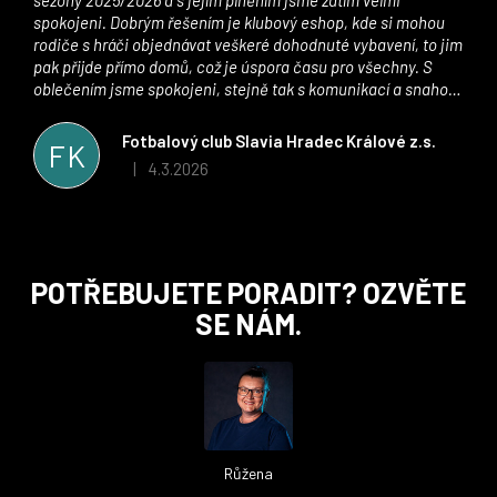
spokojeni. Dobrým řešením je klubový eshop, kde si mohou
rodiče s hráči objednávat veškeré dohodnuté vybavení, to jim
pak přijde přímo domů, což je úspora času pro všechny. S
oblečením jsme spokojeni, stejně tak s komunikací a snahou
řešit všechny záležitosti velmi rychle a ke spokojenosti obou
stran. Věříme, že v tomto duchu bude spolupráce pokračovat
Fotbalový club Slavia Hradec Králové z.s.
FK
i nadále, nyní už začínáme řešit i první sady dresů ;)
4.3.2026
|
Hodnocení obchodu je 5 z 5 hvězdiček.
Z
POTŘEBUJETE PORADIT? OZVĚTE
á
SE NÁM.
p
a
t
í
Růžena