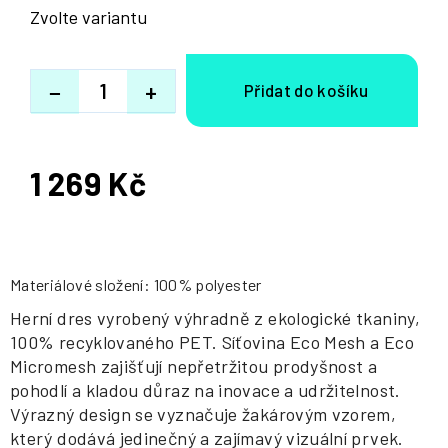
Zvolte variantu
−
+
1 269 Kč
Měrná
cena:
Materiálové složení: 100% polyester
Herní dres vyrobený výhradně z ekologické tkaniny,
100% recyklovaného PET. Síťovina Eco Mesh a Eco
Micromesh zajišťují nepřetržitou prodyšnost a
pohodlí a kladou důraz na inovace a udržitelnost.
Výrazný design se vyznačuje žakárovým vzorem,
který dodává jedinečný a zajímavý vizuální prvek.