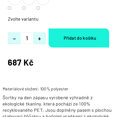
Zvolte variantu
−
+
687 Kč
Měrná
cena:
Materiálové složení: 100% polyester
Šortky na den zápasu vyrobené výhradně z
ekologické tkaniny, která pochází ze 100%
recyklovaného PET. Jsou doplněny pasem s plochou
stahovací šňůrkou a bočními vsadkami z ekologické