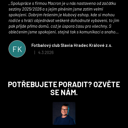
Spolupráce s firmou Macron je u nás nastavena od začátku
sezóny 2025/2026 a s jejím plněním jsme zatím velmi
spokojeni. Dobrým řešením je klubový eshop, kde si mohou
rodiče s hráči objednávat veškeré dohodnuté vybavení, to jim
pak přijde přímo domů, což je úspora času pro všechny. S
oblečením jsme spokojeni, stejně tak s komunikací a snahou
řešit všechny záležitosti velmi rychle a ke spokojenosti obou
stran. Věříme, že v tomto duchu bude spolupráce pokračovat
Fotbalový club Slavia Hradec Králové z.s.
FK
i nadále, nyní už začínáme řešit i první sady dresů ;)
4.3.2026
|
Hodnocení obchodu je 5 z 5 hvězdiček.
Z
POTŘEBUJETE PORADIT? OZVĚTE
á
SE NÁM.
p
a
t
í