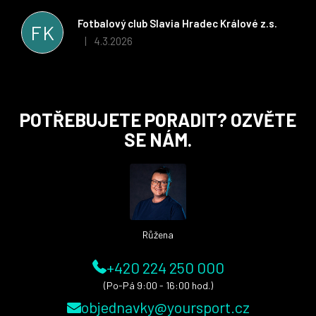
řešit všechny záležitosti velmi rychle a ke spokojenosti obou
stran. Věříme, že v tomto duchu bude spolupráce pokračovat
Fotbalový club Slavia Hradec Králové z.s.
FK
i nadále, nyní už začínáme řešit i první sady dresů ;)
4.3.2026
|
Hodnocení obchodu je 5 z 5 hvězdiček.
Z
POTŘEBUJETE PORADIT? OZVĚTE
á
SE NÁM.
p
a
t
í
Růžena
+420 224 250 000
(Po-Pá 9:00 - 16:00 hod.)
objednavky@yoursport.cz