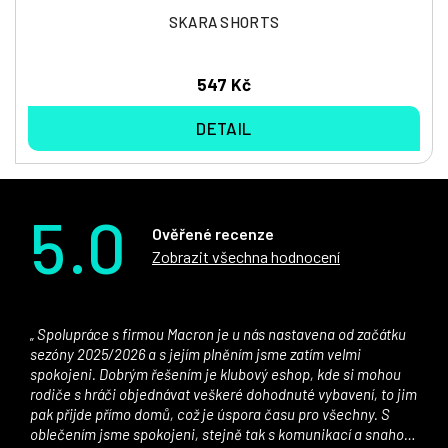
SKARA SHORTS
547 Kč
DETAIL
5.0
Ověřené recenze
Zobrazit všechna hodnocení
Spolupráce s firmou Macron je u nás nastavena od začátku
sezóny 2025/2026 a s jejím plněním jsme zatím velmi
spokojeni. Dobrým řešením je klubový eshop, kde si mohou
rodiče s hráči objednávat veškeré dohodnuté vybavení, to jim
pak přijde přímo domů, což je úspora času pro všechny. S
oblečením jsme spokojeni, stejně tak s komunikací a snahou