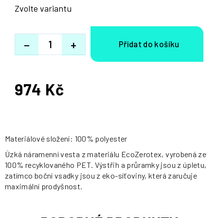
Zvolte variantu
−
+
974 Kč
Měrná
cena:
Materiálové složení: 100% polyester
Úzká náramenní vesta z materiálu EcoZerotex, vyrobená ze
100% recyklovaného PET. Výstřih a průramky jsou z úpletu,
zatímco boční vsadky jsou z eko-síťoviny, která zaručuje
maximální prodyšnost.