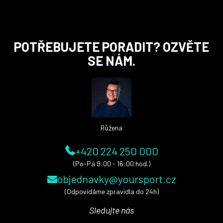
Z
POTŘEBUJETE PORADIT? OZVĚTE
á
SE NÁM.
p
a
t
í
Růžena
+420 224 250 000
(Po-Pá 9:00 - 16:00 hod.)
objednavky@yoursport.cz
(Odpovídáme zpravidla do 24h)
Sledujte nás