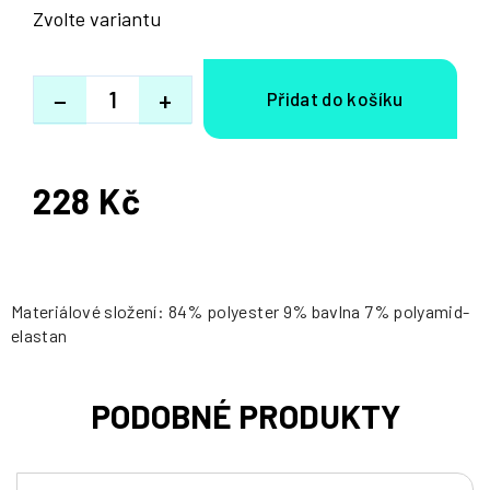
Zvolte variantu
−
+
228 Kč
Měrná
cena:
Materiálové složení: 84% polyester 9% bavlna 7% polyamid-
elastan