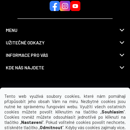
MENU
UŽITEČNÉ ODKAZY
INFORMACE PRO VÁS
KDE NÁS NAJDETE
Možnosti dopravy
Tento web využívá soubory cookies, které nám pomáhají
přizpůsobit jeho obsah Vám na míru. Nezbytné cookies jsou
nutné ke správnému fungování webu. Využití všech ostatních
cookies můžete povolit kliknutím na tlačítko „
Souhlasím
“.
Cookies rovněž můžete odsouhlasit jednotlivě po kliknutí na
tlačítko „
Nastavení
“. Pokud volitelné cookies povolit nechcete,
stiskněte tlačítko „
Odmítnout
“. Kdyby vás cookies zajímaly více,