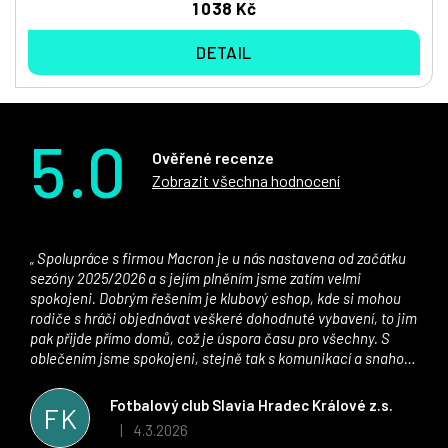
1 038 Kč
DETAIL
5.0
Ověřené recenze
Zobrazit všechna hodnocení
Spolupráce s firmou Macron je u nás nastavena od začátku
sezóny 2025/2026 a s jejím plněním jsme zatím velmi
spokojeni. Dobrým řešením je klubový eshop, kde si mohou
rodiče s hráči objednávat veškeré dohodnuté vybavení, to jim
pak přijde přímo domů, což je úspora času pro všechny. S
oblečením jsme spokojeni, stejně tak s komunikací a snahou
řešit všechny záležitosti velmi rychle a ke spokojenosti obou
stran. Věříme, že v tomto duchu bude spolupráce pokračovat
Fotbalový club Slavia Hradec Králové z.s.
FK
i nadále, nyní už začínáme řešit i první sady dresů ;)
4.3.2026
|
Hodnocení obchodu je 5 z 5 hvězdiček.