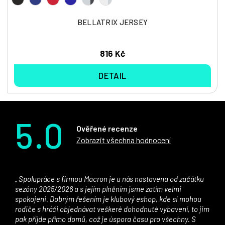
BELLATRIX JERSEY
816 Kč
DETAIL
5.0
Ověřené recenze
Zobrazit všechna hodnocení
Spolupráce s firmou Macron je u nás nastavena od začátku
sezóny 2025/2026 a s jejím plněním jsme zatím velmi
spokojeni. Dobrým řešením je klubový eshop, kde si mohou
rodiče s hráči objednávat veškeré dohodnuté vybavení, to jim
pak přijde přímo domů, což je úspora času pro všechny. S