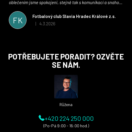
oblečením jsme spokojeni, stejně tak s komunikací a snahou
řešit všechny záležitosti velmi rychle a ke spokojenosti obou
stran. Věříme, že v tomto duchu bude spolupráce pokračovat
Fotbalový club Slavia Hradec Králové z.s.
FK
i nadále, nyní už začínáme řešit i první sady dresů ;)
4.3.2026
|
Hodnocení obchodu je 5 z 5 hvězdiček.
Z
POTŘEBUJETE PORADIT? OZVĚTE
á
SE NÁM.
p
a
t
í
Růžena
+420 224 250 000
(Po-Pá 9:00 - 16:00 hod.)