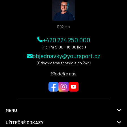
t
í
Růžena
+420 224 250 000
(Po-Pá 9:00 - 16:00 hod.)
objednavky@yoursport.cz
(Odpovídáme zpravidla do 24h)
Sledujte nás
MENU
UŽITEČNÉ ODKAZY