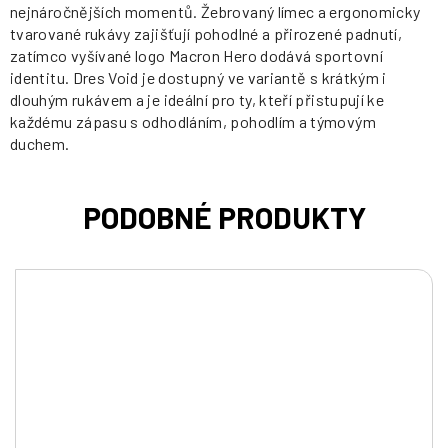
nejnáročnějších momentů. Žebrovaný límec a ergonomicky
tvarované rukávy zajišťují pohodlné a přirozené padnutí,
zatímco vyšívané logo Macron Hero dodává sportovní
identitu. Dres Void je dostupný ve variantě s krátkým i
dlouhým rukávem a je ideální pro ty, kteří přistupují ke
každému zápasu s odhodláním, pohodlím a týmovým
duchem.