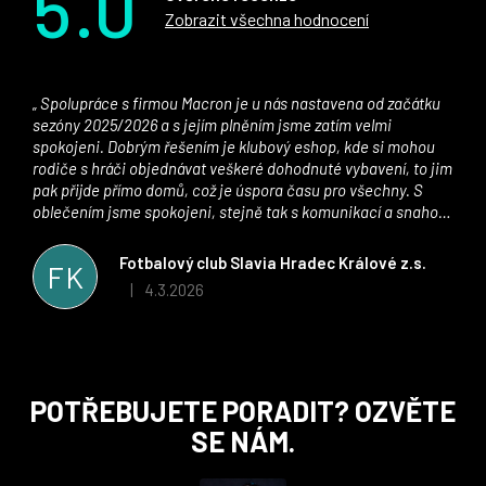
5.0
Zobrazit všechna hodnocení
Spolupráce s firmou Macron je u nás nastavena od začátku
sezóny 2025/2026 a s jejím plněním jsme zatím velmi
spokojeni. Dobrým řešením je klubový eshop, kde si mohou
rodiče s hráči objednávat veškeré dohodnuté vybavení, to jim
pak přijde přímo domů, což je úspora času pro všechny. S
oblečením jsme spokojeni, stejně tak s komunikací a snahou
řešit všechny záležitosti velmi rychle a ke spokojenosti obou
stran. Věříme, že v tomto duchu bude spolupráce pokračovat
Fotbalový club Slavia Hradec Králové z.s.
FK
i nadále, nyní už začínáme řešit i první sady dresů ;)
4.3.2026
|
Hodnocení obchodu je 5 z 5 hvězdiček.
Z
POTŘEBUJETE PORADIT? OZVĚTE
á
SE NÁM.
p
a