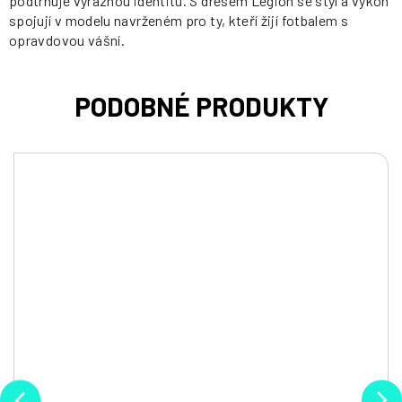
podtrhuje výraznou identitu. S dresem Legion se styl a výkon
spojují v modelu navrženém pro ty, kteří žijí fotbalem s
opravdovou vášní.