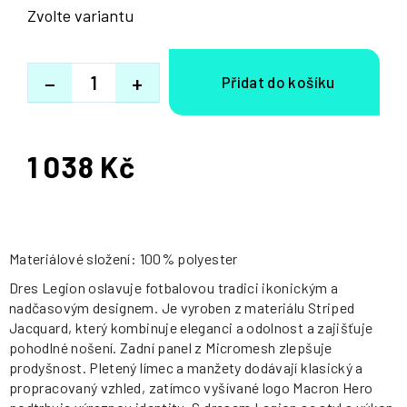
Zvolte variantu
−
+
1 038 Kč
Měrná
cena:
Materiálové složení: 100% polyester
Dres Legion oslavuje fotbalovou tradici ikonickým a
nadčasovým designem. Je vyroben z materiálu Striped
Jacquard, který kombinuje eleganci a odolnost a zajišťuje
pohodlné nošení. Zadní panel z Micromesh zlepšuje
prodyšnost. Pletený límec a manžety dodávají klasický a
propracovaný vzhled, zatímco vyšívané logo Macron Hero