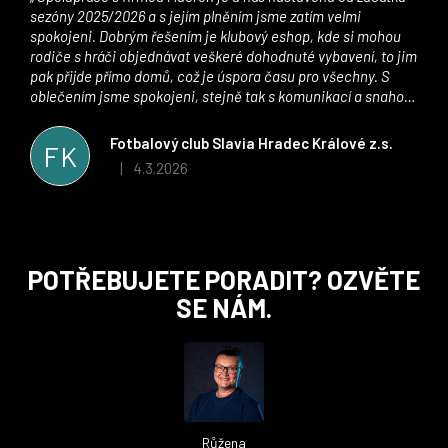
sezóny 2025/2026 a s jejím plněním jsme zatím velmi
spokojeni. Dobrým řešením je klubový eshop, kde si mohou
rodiče s hráči objednávat veškeré dohodnuté vybavení, to jim
pak přijde přímo domů, což je úspora času pro všechny. S
oblečením jsme spokojeni, stejně tak s komunikací a snahou
řešit všechny záležitosti velmi rychle a ke spokojenosti obou
stran. Věříme, že v tomto duchu bude spolupráce pokračovat
Fotbalový club Slavia Hradec Králové z.s.
FK
i nadále, nyní už začínáme řešit i první sady dresů ;)
4.3.2026
|
Hodnocení obchodu je 5 z 5 hvězdiček.
Z
POTŘEBUJETE PORADIT? OZVĚTE
á
SE NÁM.
p
a
t
í
Růžena