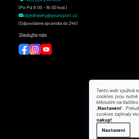
(Po-Pá 9:00 - 16:00 hod.)
objednavky@yoursport.cz
(Odpovídáme zpravidla do 24h)
Sledujte nás
Tento web využívá s
cookies jsou nutné
kliknutím na tlačítko 
„
Nastavení
“. Pokud
cookies zajímaly ví
nákup!
Nastavení