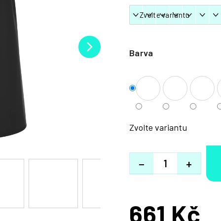
Barva
Zvolte variantu
−
+
661 Kč
Měrná