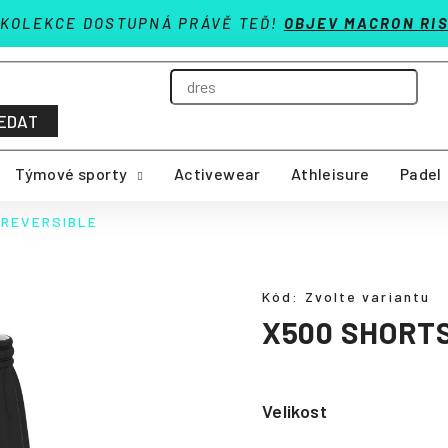
 KOLEKCE DOSTUPNÁ PRÁVĚ TEĎ!
OBJEV MACRON RIS
EDAT
Týmové sporty
Activewear
Athleisure
Padel
 REVERSIBLE
Kód:
Zvolte variantu
X500 SHORT
Velikost