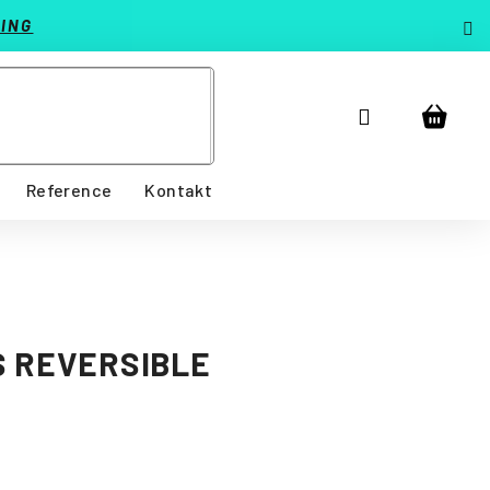
ING
Přihlášení
Nákup
košík
Reference
Kontakt
S REVERSIBLE