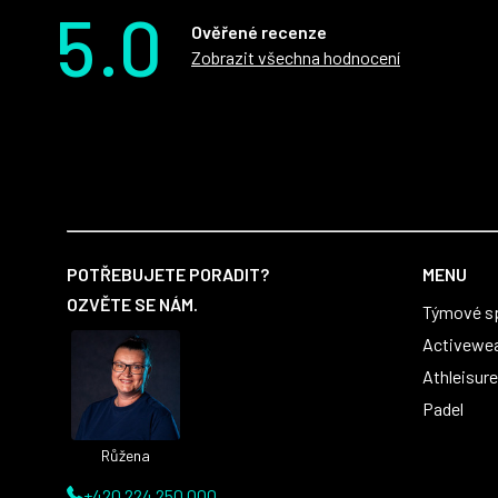
5.0
Ověřené recenze
Zobrazit všechna hodnocení
Z
á
POTŘEBUJETE PORADIT?
MENU
p
OZVĚTE SE NÁM.
Týmové s
a
t
Activewe
í
Athleisure
Padel
Růžena
+420 224 250 000