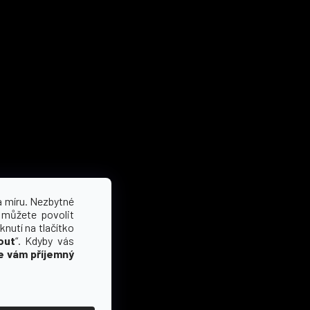
a míru. Nezbytné
 můžete povolit
knutí na tlačítko
out
“. Kdyby vás
e vám příjemný