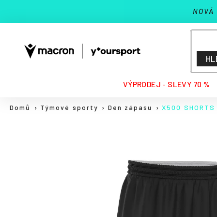
K
Přejít
NOVÁ
na
o
Zpět
Zpět
obsah
š
do
do
í
k
obchodu
obchodu
HL
HLEDAT
VÝPRODEJ - SLEVY 70 %
Domů
Týmové sporty
Den zápasu
X500 SHORTS