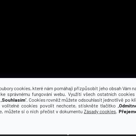
Možnosti dopravy
oubory cookies, které nám pomáhají přizpůsobit jeho obsah Vám n
 ke správnému fungování webu. Využití všech ostatních cookies
„
Souhlasím
“. Cookies rovněž můžete odsouhlasit jednotlivě po kli
 volitelné cookies povolit nechcete, stiskněte tlačítko „
Odmítn
ce, můžete si o nich přečíst v dokumentu
Zásady cookies
.
Přejem