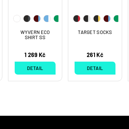
WYVERN ECO
TARGET SOCKS
SHIRT SS
1 269 Kč
261 Kč
DETAIL
DETAIL