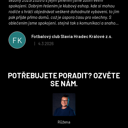
spokojeni. Dobrým řešením je klubový eshop, kde si mohou
rodiče s hráči objednávat veškeré dohodnuté vybavení, to jim
pak přijde přímo domů, což je úspora času pro všechny. S
oblečením jsme spokojeni, stejně tak s komunikací a snahou
řešit všechny záležitosti velmi rychle a ke spokojenosti obou
stran. Věříme, že v tomto duchu bude spolupráce pokračovat
Fotbalový club Slavia Hradec Králové z.s.
FK
i nadále, nyní už začínáme řešit i první sady dresů ;)
4.3.2026
|
Hodnocení obchodu je 5 z 5 hvězdiček.
Z
POTŘEBUJETE PORADIT? OZVĚTE
á
SE NÁM.
p
a
t
í
Růžena