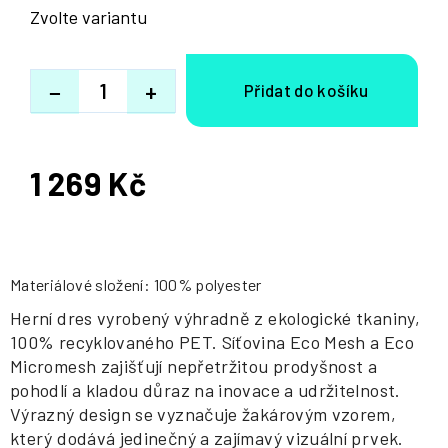
Zvolte variantu
−
+
1 269 Kč
Měrná
cena:
Materiálové složení: 100% polyester
Herní dres vyrobený výhradně z ekologické tkaniny,
100% recyklovaného PET. Síťovina Eco Mesh a Eco
Micromesh zajišťují nepřetržitou prodyšnost a
pohodlí a kladou důraz na inovace a udržitelnost.
Výrazný design se vyznačuje žakárovým vzorem,
který dodává jedinečný a zajímavý vizuální prvek.