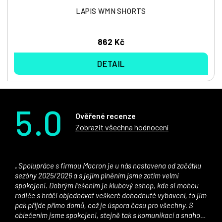
LAPIS WMN SHORTS
862 Kč
DETAIL
5.0
Ověřené recenze
Zobrazit všechna hodnocení
Spolupráce s firmou Macron je u nás nastavena od začátku
sezóny 2025/2026 a s jejím plněním jsme zatím velmi
spokojeni. Dobrým řešením je klubový eshop, kde si mohou
rodiče s hráči objednávat veškeré dohodnuté vybavení, to jim
pak přijde přímo domů, což je úspora času pro všechny. S
oblečením jsme spokojeni, stejně tak s komunikací a snahou