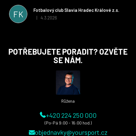
řešit všechny záležitosti velmi rychle a ke spokojenosti obou
stran. Věříme, že v tomto duchu bude spolupráce pokračovat
Fotbalový club Slavia Hradec Králové z.s.
FK
i nadále, nyní už začínáme řešit i první sady dresů ;)
4.3.2026
|
Hodnocení obchodu je 5 z 5 hvězdiček.
Z
POTŘEBUJETE PORADIT? OZVĚTE
á
SE NÁM.
p
a
t
í
Růžena
+420 224 250 000
(Po-Pá 9:00 - 16:00 hod.)
objednavky@yoursport.cz