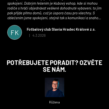
spokojeni. Dobrým řešením je klubový eshop, kde si mohou
rodiče s hráči objednávat veškeré dohodnuté vybavení, to jim
pak přijde přímo domů, což je úspora času pro všechny. S
oblečením jsme spokojeni, stejně tak s komunikací a snahou
řešit všechny záležitosti velmi rychle a ke spokojenosti obou
stran. Věříme, že v tomto duchu bude spolupráce pokračovat
Fotbalový club Slavia Hradec Králové z.s.
FK
i nadále, nyní už začínáme řešit i první sady dresů ;)
4.3.2026
|
Hodnocení obchodu je 5 z 5 hvězdiček.
Z
POTŘEBUJETE PORADIT? OZVĚTE
á
SE NÁM.
p
a
t
í
Růžena