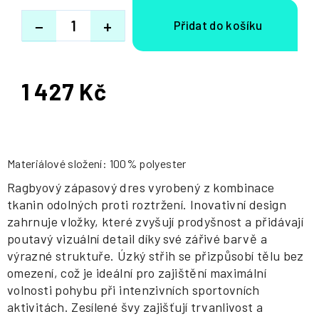
−
+
1 427 Kč
Měrná
cena:
Materiálové složení: 100% polyester
Ragbyový zápasový dres vyrobený z kombinace
tkanin odolných proti roztržení. Inovativní design
zahrnuje vložky, které zvyšují prodyšnost a přidávají
poutavý vizuální detail díky své zářivé barvě a
výrazné struktuře. Úzký střih se přizpůsobí tělu bez
omezení, což je ideální pro zajištění maximální
volnosti pohybu při intenzivních sportovních
aktivitách. Zesílené švy zajišťují trvanlivost a