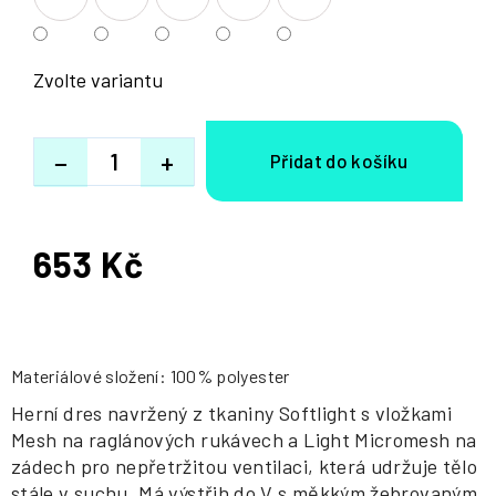
Zvolte variantu
−
+
653 Kč
Měrná
cena:
Materiálové složení: 100% polyester
Herní dres navržený z tkaniny Softlight s vložkami
Mesh na raglánových rukávech a Light Micromesh na
zádech pro nepřetržitou ventilaci, která udržuje tělo
stále v suchu. Má výstřih do V s měkkým žebrovaným