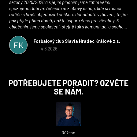
sezóny 2025/2026 a s jejím plněním jsme zatím velmi
spokojeni. Dobrým řešením je klubový eshop, kde si mohou
rodiče s hráči objednávat veškeré dohodnuté vybavení, to jim
pak přijde přímo domů, což je úspora času pro všechny. S
oblečením jsme spokojeni, stejně tak s komunikací a snahou
řešit všechny záležitosti velmi rychle a ke spokojenosti obou
stran. Věříme, že v tomto duchu bude spolupráce pokračovat
Fotbalový club Slavia Hradec Králové z.s.
FK
i nadále, nyní už začínáme řešit i první sady dresů ;)
4.3.2026
|
Hodnocení obchodu je 5 z 5 hvězdiček.
Z
POTŘEBUJETE PORADIT? OZVĚTE
á
SE NÁM.
p
a
t
í
Růžena