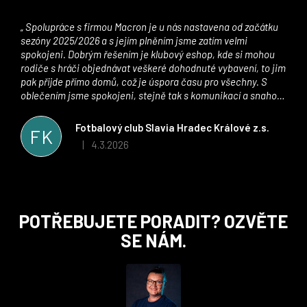
Spolupráce s firmou Macron je u nás nastavena od začátku
sezóny 2025/2026 a s jejím plněním jsme zatím velmi
spokojeni. Dobrým řešením je klubový eshop, kde si mohou
rodiče s hráči objednávat veškeré dohodnuté vybavení, to jim
pak přijde přímo domů, což je úspora času pro všechny. S
oblečením jsme spokojeni, stejně tak s komunikací a snahou
řešit všechny záležitosti velmi rychle a ke spokojenosti obou
stran. Věříme, že v tomto duchu bude spolupráce pokračovat
Fotbalový club Slavia Hradec Králové z.s.
FK
i nadále, nyní už začínáme řešit i první sady dresů ;)
4.3.2026
|
Hodnocení obchodu je 5 z 5 hvězdiček.
Z
POTŘEBUJETE PORADIT? OZVĚTE
á
SE NÁM.
p
a
t
í