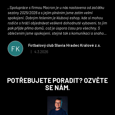
Spolupráce s firmou Macron je u nás nastavena od začátku
sezóny 2025/2026 a s jejím plněním jsme zatím velmi
spokojeni. Dobrým řešením je klubový eshop, kde si mohou
rodiče s hráči objednávat veškeré dohodnuté vybavení, to jim
pak přijde přímo domů, což je úspora času pro všechny. S
oblečením jsme spokojeni, stejně tak s komunikací a snahou
řešit všechny záležitosti velmi rychle a ke spokojenosti obou
stran. Věříme, že v tomto duchu bude spolupráce pokračovat
Fotbalový club Slavia Hradec Králové z.s.
FK
i nadále, nyní už začínáme řešit i první sady dresů ;)
4.3.2026
|
Hodnocení obchodu je 5 z 5 hvězdiček.
Z
POTŘEBUJETE PORADIT? OZVĚTE
á
SE NÁM.
p
a
t
í