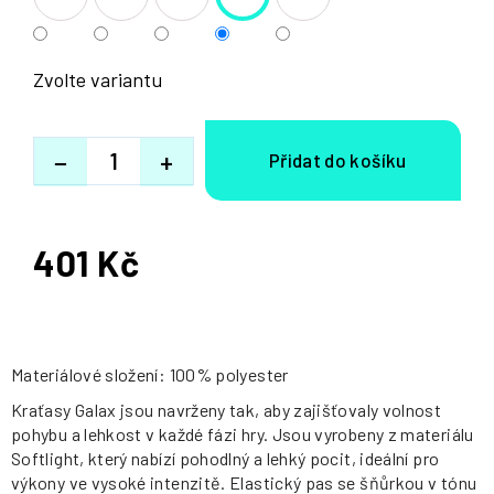
Zvolte variantu
−
+
401 Kč
Měrná
cena:
Materiálové složení: 100% polyester
Kraťasy Galax jsou navrženy tak, aby zajišťovaly volnost
pohybu a lehkost v každé fázi hry. Jsou vyrobeny z materiálu
Softlight, který nabízí pohodlný a lehký pocit, ideální pro
výkony ve vysoké intenzitě. Elastický pas se šňůrkou v tónu