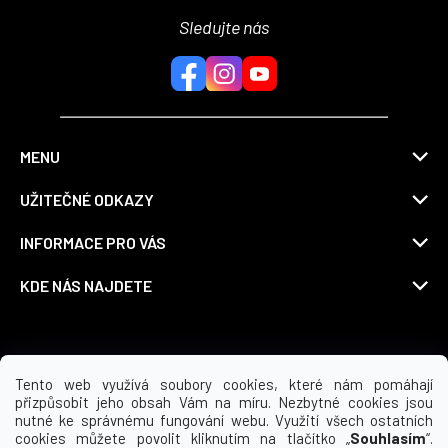
Sledujte nás
MENU
UŽITEČNÉ ODKAZY
INFORMACE PRO VÁS
KDE NÁS NAJDETE
Možnosti dopravy
Tento web využívá soubory cookies, které nám pomáhají
přizpůsobit jeho obsah Vám na míru. Nezbytné cookies jsou
nutné ke správnému fungování webu. Využití všech ostatních
cookies můžete povolit kliknutím na tlačítko „
Souhlasím
“.