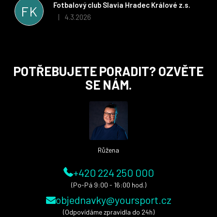
stran. Věříme, že v tomto duchu bude spolupráce pokračovat
Fotbalový club Slavia Hradec Králové z.s.
FK
i nadále, nyní už začínáme řešit i první sady dresů ;)
4.3.2026
|
Hodnocení obchodu je 5 z 5 hvězdiček.
Z
POTŘEBUJETE PORADIT? OZVĚTE
á
SE NÁM.
p
a
t
í
Růžena
+420 224 250 000
(Po-Pá 9:00 - 16:00 hod.)
objednavky@yoursport.cz
(Odpovídáme zpravidla do 24h)