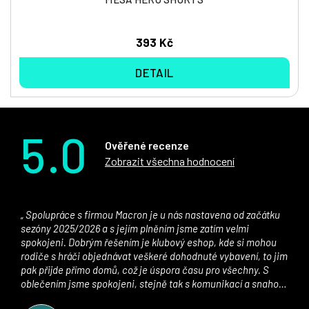
393 Kč
DETAIL
5.0
Ověřené recenze
Zobrazit všechna hodnocení
Spolupráce s firmou Macron je u nás nastavena od začátku
sezóny 2025/2026 a s jejím plněním jsme zatím velmi
spokojeni. Dobrým řešením je klubový eshop, kde si mohou
rodiče s hráči objednávat veškeré dohodnuté vybavení, to jim
pak přijde přímo domů, což je úspora času pro všechny. S
oblečením jsme spokojeni, stejně tak s komunikací a snahou
řešit všechny záležitosti velmi rychle a ke spokojenosti obou