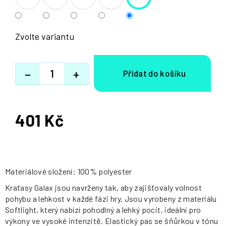
Zvolte variantu
−
+
401 Kč
Měrná
cena:
Materiálové složení: 100% polyester
Kraťasy Galax jsou navrženy tak, aby zajišťovaly volnost
pohybu a lehkost v každé fázi hry. Jsou vyrobeny z materiálu
Softlight, který nabízí pohodlný a lehký pocit, ideální pro
výkony ve vysoké intenzitě. Elastický pas se šňůrkou v tónu