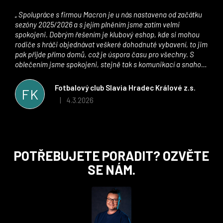
Spolupráce s firmou Macron je u nás nastavena od začátku
sezóny 2025/2026 a s jejím plněním jsme zatím velmi
spokojeni. Dobrým řešením je klubový eshop, kde si mohou
rodiče s hráči objednávat veškeré dohodnuté vybavení, to jim
pak přijde přímo domů, což je úspora času pro všechny. S
oblečením jsme spokojeni, stejně tak s komunikací a snahou
řešit všechny záležitosti velmi rychle a ke spokojenosti obou
stran. Věříme, že v tomto duchu bude spolupráce pokračovat
Fotbalový club Slavia Hradec Králové z.s.
FK
i nadále, nyní už začínáme řešit i první sady dresů ;)
4.3.2026
|
Hodnocení obchodu je 5 z 5 hvězdiček.
Z
POTŘEBUJETE PORADIT? OZVĚTE
á
SE NÁM.
p
a
t
í