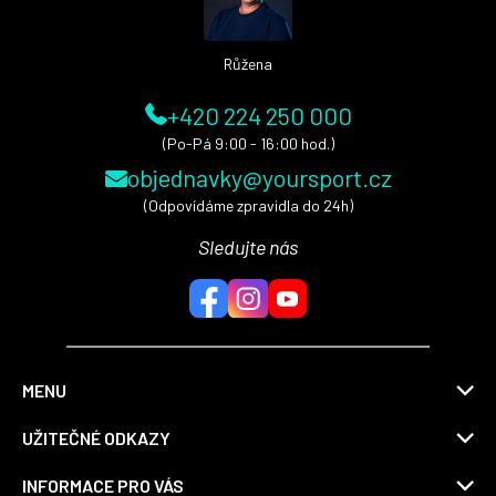
í
Růžena
+420 224 250 000
(Po-Pá 9:00 - 16:00 hod.)
objednavky@yoursport.cz
(Odpovídáme zpravidla do 24h)
Sledujte nás
MENU
UŽITEČNÉ ODKAZY
INFORMACE PRO VÁS