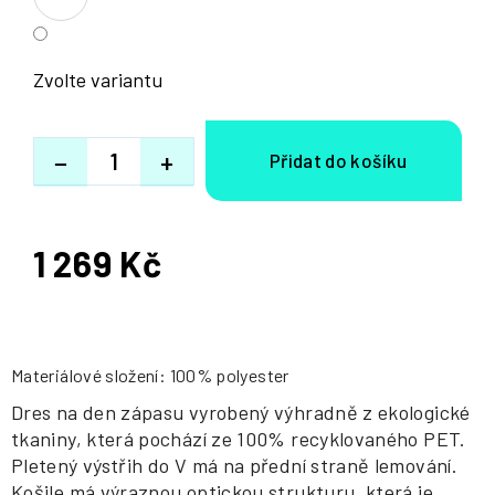
Zvolte variantu
−
+
1 269 Kč
Měrná
cena:
Materiálové složení: 100% polyester
Dres na den zápasu vyrobený výhradně z ekologické
tkaniny, která pochází ze 100% recyklovaného PET.
Pletený výstřih do V má na přední straně lemování.
Košile má výraznou optickou strukturu, která je