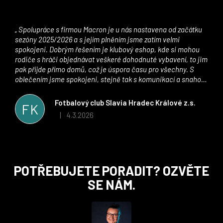
Spolupráce s firmou Macron je u nás nastavena od začátku
sezóny 2025/2026 a s jejím plněním jsme zatím velmi
spokojeni. Dobrým řešením je klubový eshop, kde si mohou
rodiče s hráči objednávat veškeré dohodnuté vybavení, to jim
pak přijde přímo domů, což je úspora času pro všechny. S
oblečením jsme spokojeni, stejně tak s komunikací a snahou
řešit všechny záležitosti velmi rychle a ke spokojenosti obou
stran. Věříme, že v tomto duchu bude spolupráce pokračovat
Fotbalový club Slavia Hradec Králové z.s.
FK
i nadále, nyní už začínáme řešit i první sady dresů ;)
4.3.2026
|
Hodnocení obchodu je 5 z 5 hvězdiček.
Z
POTŘEBUJETE PORADIT? OZVĚTE
á
SE NÁM.
p
a
t