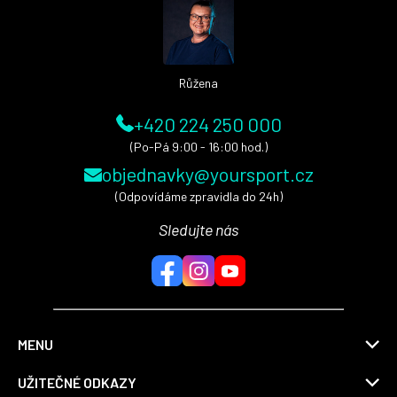
t
í
Růžena
+420 224 250 000
(Po-Pá 9:00 - 16:00 hod.)
objednavky@yoursport.cz
(Odpovídáme zpravidla do 24h)
Sledujte nás
MENU
UŽITEČNÉ ODKAZY