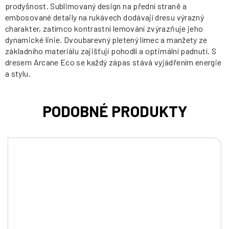
prodyšnost. Sublimovaný design na přední straně a
embosované detaily na rukávech dodávají dresu výrazný
charakter, zatímco kontrastní lemování zvýrazňuje jeho
dynamické linie. Dvoubarevný pletený límec a manžety ze
základního materiálu zajišťují pohodlí a optimální padnutí. S
dresem Arcane Eco se každý zápas stává vyjádřením energie
a stylu.