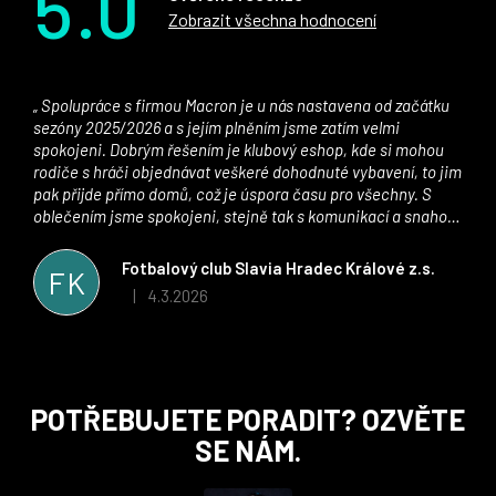
5.0
Zobrazit všechna hodnocení
Spolupráce s firmou Macron je u nás nastavena od začátku
sezóny 2025/2026 a s jejím plněním jsme zatím velmi
spokojeni. Dobrým řešením je klubový eshop, kde si mohou
rodiče s hráči objednávat veškeré dohodnuté vybavení, to jim
pak přijde přímo domů, což je úspora času pro všechny. S
oblečením jsme spokojeni, stejně tak s komunikací a snahou
řešit všechny záležitosti velmi rychle a ke spokojenosti obou
stran. Věříme, že v tomto duchu bude spolupráce pokračovat
Fotbalový club Slavia Hradec Králové z.s.
FK
i nadále, nyní už začínáme řešit i první sady dresů ;)
4.3.2026
|
Hodnocení obchodu je 5 z 5 hvězdiček.
Z
POTŘEBUJETE PORADIT? OZVĚTE
á
SE NÁM.
p
a