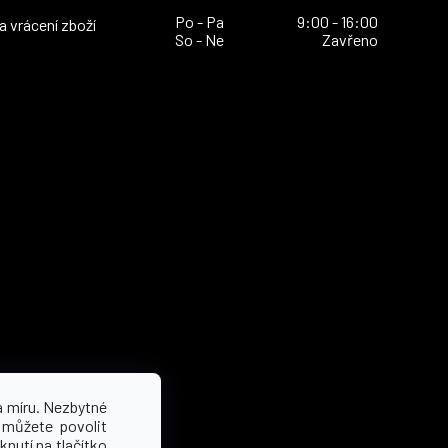
Po - Pa
9:00 - 16:00
 vrácení zboží
So - Ne
Zavřeno
a míru. Nezbytné
 můžete povolit
knutí na tlačítko