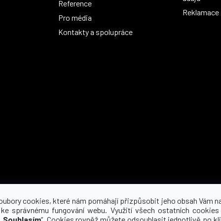
Reference
Reklamace a
Pro média
Kontakty a spolupráce
Možnosti dopravy
oubory cookies, které nám pomáhají přizpůsobit jeho obsah Vám n
 ke správnému fungování webu. Využití všech ostatních cookies
„
Souhlasím
“. Cookies rovněž můžete odsouhlasit jednotlivě po kli