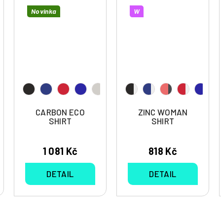
Novinka
W
CARBON ECO
ZINC WOMAN
SHIRT
SHIRT
1 081 Kč
818 Kč
DETAIL
DETAIL