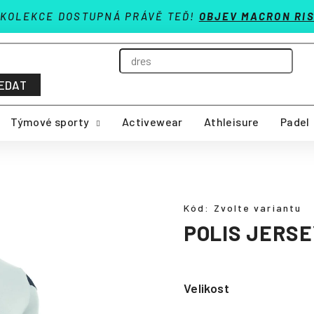
 KOLEKCE DOSTUPNÁ PRÁVĚ TEĎ!
OBJEV MACRON RIS
EDAT
Týmové sporty
Activewear
Athleisure
Padel
Y
Kód:
Zvolte variantu
POLIS JERSE
Velikost