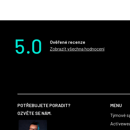
5.0
Ověřené recenze
Zobrazit všechna hodnocení
Z
á
POTŘEBUJETE PORADIT?
MENU
p
OZVĚTE SE NÁM.
Týmové s
a
t
Activewe