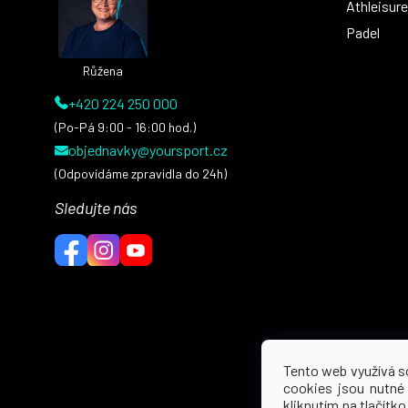
í
Athleisure
Padel
Růžena
+420 224 250 000
(Po-Pá 9:00 - 16:00 hod.)
objednavky@yoursport.cz
(Odpovídáme zpravidla do 24h)
Sledujte nás
Tento web využívá s
cookies jsou nutné
kliknutím na tlačítko 