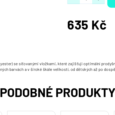
635 Kč
Měrná
cena:
ester) se síťovanými vložkami, které zajišťují optimální prodyšn
ých barvách a v široké škále velikostí, od dětských až po dospě