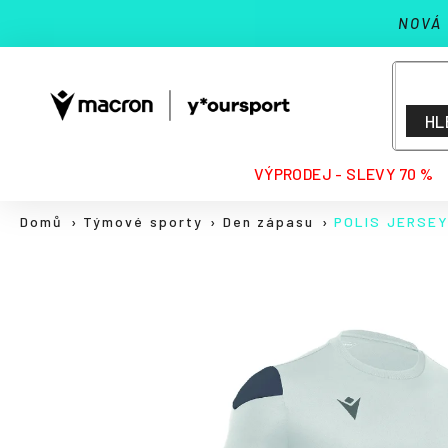
K
Přejít
NOVÁ
na
o
Zpět
Zpět
obsah
š
do
do
í
k
obchodu
obchodu
HL
HLEDAT
VÝPRODEJ - SLEVY 70 %
Domů
Týmové sporty
Den zápasu
POLIS JERSE