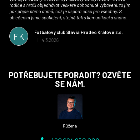
rodiče s hráči objednávat veškeré dohodnuté vybavení, to jim
pak přijde přímo domů, což je úspora času pro všechny. S
oblečením jsme spokojeni, stejně tak s komunikací a snahou
řešit všechny záležitosti velmi rychle a ke spokojenosti obou
stran. Věříme, že v tomto duchu bude spolupráce pokračovat
Fotbalový club Slavia Hradec Králové z.s.
FK
i nadále, nyní už začínáme řešit i první sady dresů ;)
4.3.2026
|
Hodnocení obchodu je 5 z 5 hvězdiček.
Z
POTŘEBUJETE PORADIT? OZVĚTE
á
SE NÁM.
p
a
t
í
Růžena