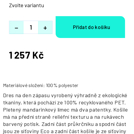
Zvolte variantu
−
+
1 257 Kč
Měrná
cena:
Materiálové složení: 100% polyester
Dres na den zápasu vyrobený výhradně z ekologické
tkaniny, která pochází ze 100% recyklovaného PET.
Pletený mandarinkový límec má dva patentky. Košile
má na přední straně reliéfní texturu a na rukávech
barvený potisk. Zadní část průkrčníku a spodní část
jsou ze síťoviny Eco a zadní část košile je ze síťoviny