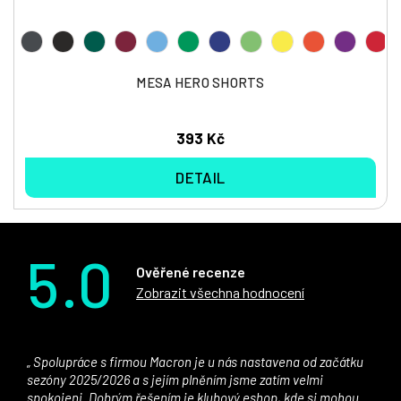
MESA HERO SHORTS
393 Kč
DETAIL
5.0
Ověřené recenze
Zobrazit všechna hodnocení
Spolupráce s firmou Macron je u nás nastavena od začátku
sezóny 2025/2026 a s jejím plněním jsme zatím velmi
spokojeni. Dobrým řešením je klubový eshop, kde si mohou