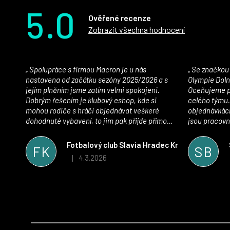
5.0
Ověřené recenze
Zobrazit všechna hodnocení
Spolupráce s firmou Macron je u nás
Se značkou Macron máme jako klub SK
nastavena od začátku sezóny 2025/2026 a s
Olympie Doln
jejím plněním jsme zatím velmi spokojeni.
Oceňujeme př
Dobrým řešením je klubový eshop, kde si
celého týmu.
mohou rodiče s hráči objednávat veškeré
objednávkách
dohodnuté vybavení, to jim pak přijde přímo
jsou pracovní
domů, což je úspora času pro všechny. S
se najít nejle
oblečením jsme spokojeni, stejně tak s
vynikající a
Fotbalový club Slavia Hradec Králové z.s.
FK
SB
komunikací a snahou řešit všechny záležitosti
sportovního 
4.3.2026
|
Hodnocení obchodu je 5 z 5 hvězdiček.
velmi rychle a ke spokojenosti obou stran.
Věříme, že v tomto duchu bude spolupráce
pokračovat i nadále, nyní už začínáme řešit i
první sady dresů ;)
Z