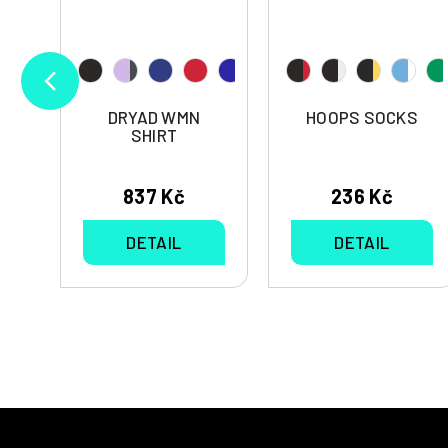
DRYAD WMN
HOOPS SOCKS
SHIRT
837 Kč
236 Kč
DETAIL
DETAIL