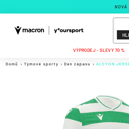
K
Přejít
NOVÁ
na
o
Zpět
Zpět
obsah
š
do
do
í
k
obchodu
obchodu
HL
HLEDAT
VÝPRODEJ - SLEVY 70 %
Domů
Týmové sporty
Den zápasu
ALCYON JERS