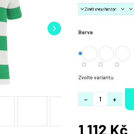
Barva
Zvolte variantu
−
+
1 112 Kč
Měrná