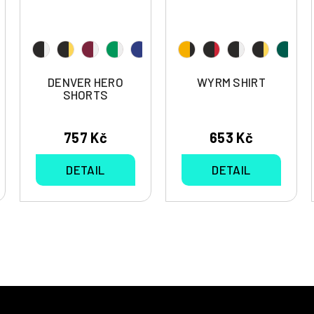
DENVER HERO
WYRM SHIRT
SHORTS
757 Kč
653 Kč
DETAIL
DETAIL