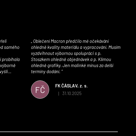
Oblečení Macron předčilo mé očekávání
 od samého
ohledně kvality materiálu a vypracování. Musím
vyzdvihnout výbornou spolupráci s p.
í probíhala
Stoszkem ohledně objednávek a p. Klímou
 výborně
ohledně grafiky. Jen malinké mínus za delší
vyšli
termíny dodání.
iály jsou
í. Velmi
FK ČÁSLAV, z. s.
FČ
ého e-shopu,
31.10.2025
|
 5 z 5 hvězdiček.
Hodnocení obchodu je 5 z 5 hvězdiček.
výrazně nám
 Macronem