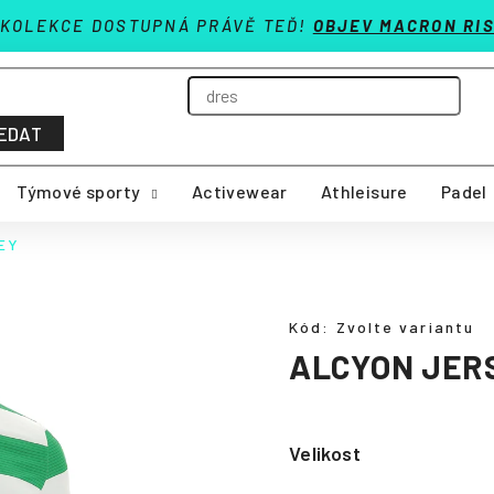
 KOLEKCE DOSTUPNÁ PRÁVĚ TEĎ!
OBJEV MACRON RIS
EDAT
Týmové sporty
Activewear
Athleisure
Padel
EY
Kód:
Zvolte variantu
ALCYON JER
Velikost