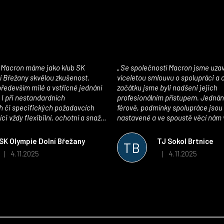
Se společností Macron jsme uzavřeli
í Břežany skvělou zkušenost.
víceletou smlouvu o spolupráci a
edevším milé a vstřícné jednání
začátku jsme byli nadšeni jejich
 I při nestandardních
profesionálním přístupem. Jednán
 či specifických požadavcích
férově, podmínky spolupráce jsou
ci vždy flexibilní, ochotní a snaží
nastavené a ve spoustě věcí nám 
pší řešení. Kvalita zboží je
maximálně vstříc. Oblečení i mater
 plně odpovídá potřebám
velmi kvalitní a příjemné na nošen
SK Olympie Dolní Břežany
TJ Sokol Brtnice
TB
klubu!
oceňujeme také vytvoření klubov
4.11.2025
4.11.2025
|
|
Hodnocení obchodu je 5 z 5 hvězdiček.
Hodnocení obchodu je
který je perfektně zpracovaný a 
usnadnil fungování. Spolupráci s
můžeme jen doporučit!