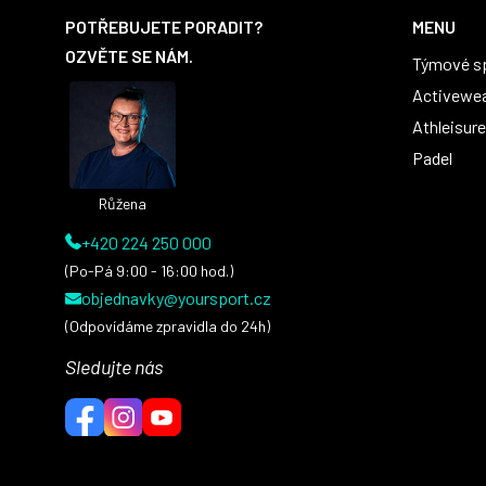
á
POTŘEBUJETE PORADIT?
MENU
p
OZVĚTE SE NÁM.
Týmové s
a
t
Activewe
í
Athleisure
Padel
Růžena
+420 224 250 000
(Po-Pá 9:00 - 16:00 hod.)
objednavky@yoursport.cz
(Odpovídáme zpravidla do 24h)
Sledujte nás