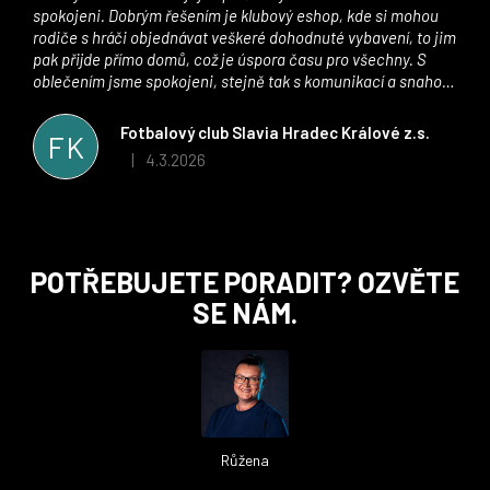
spokojeni. Dobrým řešením je klubový eshop, kde si mohou
rodiče s hráči objednávat veškeré dohodnuté vybavení, to jim
pak přijde přímo domů, což je úspora času pro všechny. S
oblečením jsme spokojeni, stejně tak s komunikací a snahou
řešit všechny záležitosti velmi rychle a ke spokojenosti obou
stran. Věříme, že v tomto duchu bude spolupráce pokračovat
Fotbalový club Slavia Hradec Králové z.s.
FK
i nadále, nyní už začínáme řešit i první sady dresů ;)
4.3.2026
|
Hodnocení obchodu je 5 z 5 hvězdiček.
Z
POTŘEBUJETE PORADIT? OZVĚTE
á
SE NÁM.
p
a
t
í
Růžena