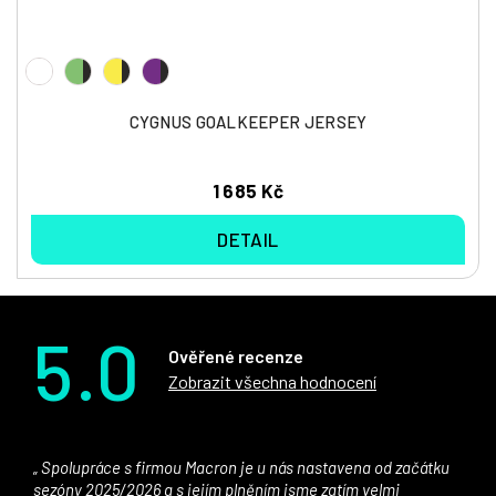
CYGNUS GOALKEEPER JERSEY
1 685 Kč
DETAIL
5.0
Ověřené recenze
Zobrazit všechna hodnocení
Spolupráce s firmou Macron je u nás nastavena od začátku
sezóny 2025/2026 a s jejím plněním jsme zatím velmi