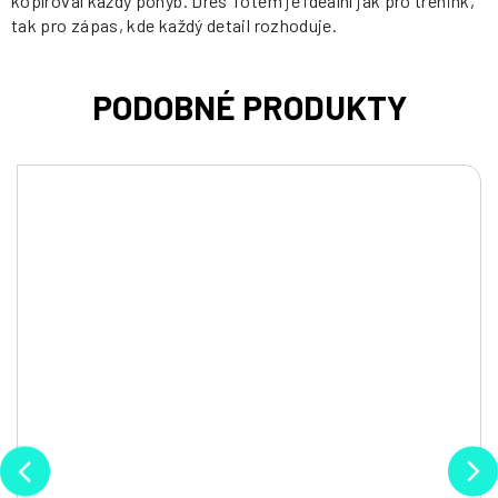
kopíroval každý pohyb. Dres Totem je ideální jak pro trénink,
tak pro zápas, kde každý detail rozhoduje.