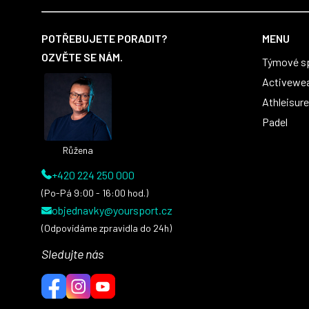
Z
á
POTŘEBUJETE PORADIT?
MENU
p
OZVĚTE SE NÁM.
Týmové s
a
t
Activewe
í
Athleisure
Padel
Růžena
+420 224 250 000
(Po-Pá 9:00 - 16:00 hod.)
objednavky@yoursport.cz
(Odpovídáme zpravidla do 24h)
Sledujte nás