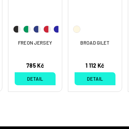
FREON JERSEY
BROAD GILET
785 Kč
1 112 Kč
DETAIL
DETAIL