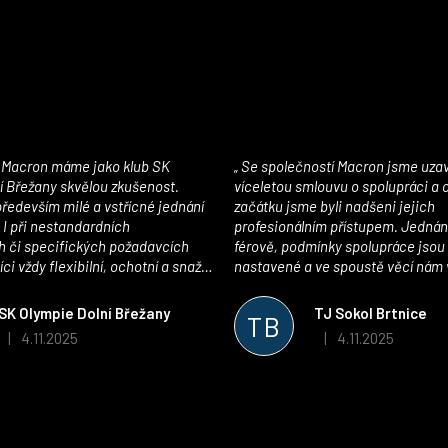
Se společností Macron jsme uzavřeli
í Břežany skvělou zkušenost.
víceletou smlouvu o spolupráci a
edevším milé a vstřícné jednání
začátku jsme byli nadšeni jejich
 I při nestandardních
profesionálním přístupem. Jednán
 či specifických požadavcích
férově, podmínky spolupráce jsou
ci vždy flexibilní, ochotní a snaží
nastavené a ve spoustě věcí nám 
pší řešení. Kvalita zboží je
maximálně vstříc. Oblečení i mater
 plně odpovídá potřebám
velmi kvalitní a příjemné na nošen
SK Olympie Dolní Břežany
TJ Sokol Brtnice
TB
klubu!
oceňujeme také vytvoření klubov
4.11.2025
4.11.2025
|
|
Hodnocení obchodu je 5 z 5 hvězdiček.
Hodnocení obchodu je
který je perfektně zpracovaný a 
usnadnil fungování. Spolupráci s
můžeme jen doporučit!