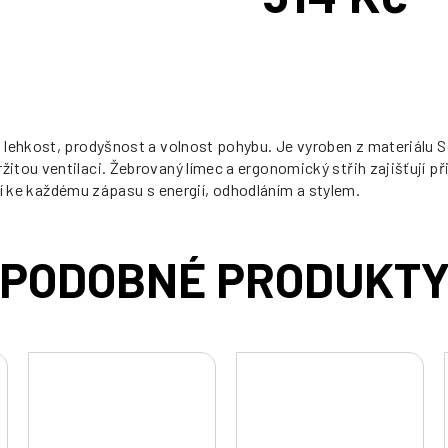
Měrná
cena:
ehkost, prodyšnost a volnost pohybu. Je vyroben z materiálu Soft
itou ventilaci. Žebrovaný límec a ergonomický střih zajišťují p
ují ke každému zápasu s energií, odhodláním a stylem.