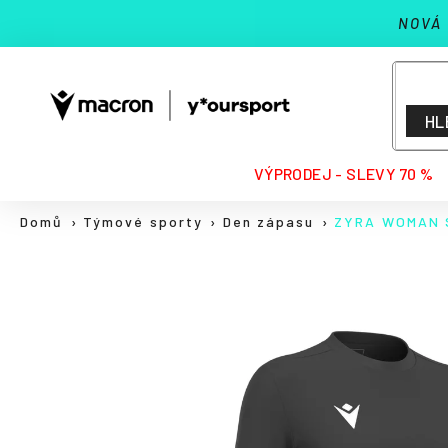
K
Přejít
NOVÁ
na
o
Zpět
Zpět
obsah
š
do
do
í
k
obchodu
obchodu
HL
HLEDAT
VÝPRODEJ - SLEVY 70 %
Domů
Týmové sporty
Den zápasu
ZYRA WOMAN 