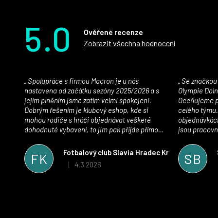
5.0
Ověřené recenze
Zobrazit všechna hodnocení
Spolupráce s firmou Macron je u nás
Se značkou Macron máme jako klub SK
nastavena od začátku sezóny 2025/2026 a s
Olympie Doln
jejím plněním jsme zatím velmi spokojeni.
Oceňujeme př
Dobrým řešením je klubový eshop, kde si
celého týmu.
mohou rodiče s hráči objednávat veškeré
objednávkách
dohodnuté vybavení, to jim pak přijde přímo
jsou pracovní
domů, což je úspora času pro všechny. S
se najít nejle
oblečením jsme spokojeni, stejně tak s
vynikající a
Fotbalový club Slavia Hradec Králové z.s.
FK
SB
komunikací a snahou řešit všechny záležitosti
sportovního 
4.3.2026
|
Hodnocení obchodu je 5 z 5 hvězdiček.
velmi rychle a ke spokojenosti obou stran.
Věříme, že v tomto duchu bude spolupráce
pokračovat i nadále, nyní už začínáme řešit i
první sady dresů ;)