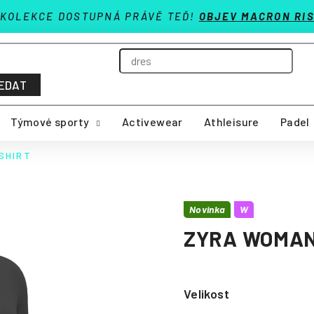
 KOLEKCE DOSTUPNÁ PRÁVĚ TEĎ!
OBJEV MACRON RIS
EDAT
Týmové sporty
Activewear
Athleisure
Padel
SHIRT
Novinka
W
ZYRA WOMAN
Velikost