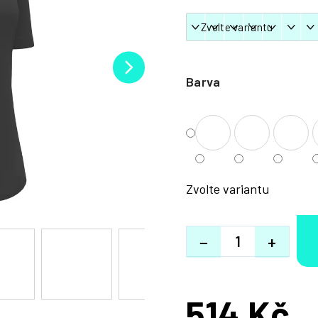
Barva
Zvolte variantu
−
+
514 Kč