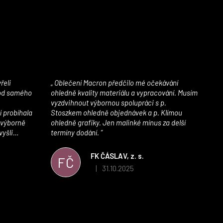
Oblečení Macron předčilo mé očekávání
 od samého
ohledně kvality materiálu a vypracování. Musím
vyzdvihnout výbornou spolupráci s p.
í probíhala
Stoszkem ohledně objednávek a p. Klímou
 výborně
ohledně grafiky. Jen malinké mínus za delší
vyšli
termíny dodání.
iály jsou
í. Velmi
FK ČÁSLAV, z. s.
FČ
ého e-shopu,
31.10.2025
|
 5 z 5 hvězdiček.
Hodnocení obchodu je 5 z 5 hvězdiček.
výrazně nám
 Macronem