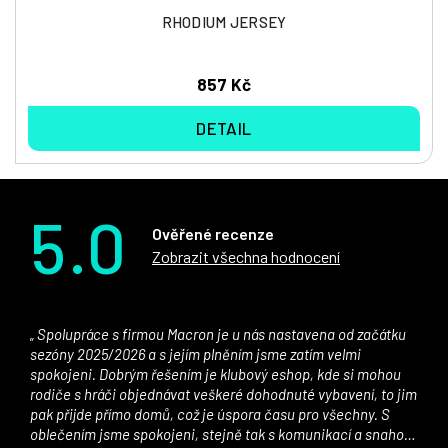
RHODIUM JERSEY
857 Kč
DETAIL
5.0
Ověřené recenze
Zobrazit všechna hodnocení
Spolupráce s firmou Macron je u nás nastavena od začátku
sezóny 2025/2026 a s jejím plněním jsme zatím velmi
spokojeni. Dobrým řešením je klubový eshop, kde si mohou
rodiče s hráči objednávat veškeré dohodnuté vybavení, to jim
pak přijde přímo domů, což je úspora času pro všechny. S
oblečením jsme spokojeni, stejně tak s komunikací a snahou