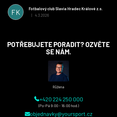
řešit všechny záležitosti velmi rychle a ke spokojenosti obou
stran. Věříme, že v tomto duchu bude spolupráce pokračovat
Fotbalový club Slavia Hradec Králové z.s.
FK
i nadále, nyní už začínáme řešit i první sady dresů ;)
4.3.2026
|
Hodnocení obchodu je 5 z 5 hvězdiček.
Z
POTŘEBUJETE PORADIT? OZVĚTE
á
SE NÁM.
p
a
t
í
Růžena
+420 224 250 000
(Po-Pá 9:00 - 16:00 hod.)
objednavky@yoursport.cz