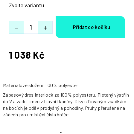
Zvolte variantu
−
+
1 038 Kč
Měrná
cena:
Materiálové složení: 100% polyester
Zápasový dres Interlock ze 100% polyesteru. Pletený výstřih
do V a zadní límec z hlavní tkaniny. Díky síťovaným vsadkám
na bocích je oděv prodyšný a pohodlný. Pruhy přerušené na
zádech pro umístění čísla hráče.