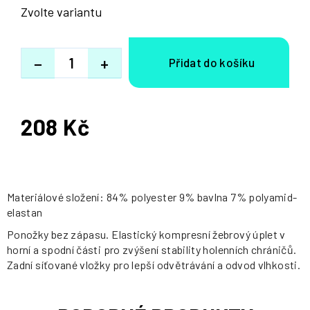
Zvolte variantu
−
+
208 Kč
Měrná
cena:
Materiálové složení: 84% polyester 9% bavlna 7% polyamid-
elastan
Ponožky bez zápasu. Elastický kompresní žebrový úplet v
horní a spodní části pro zvýšení stability holenních chráničů.
Zadní síťované vložky pro lepší odvětrávání a odvod vlhkosti.