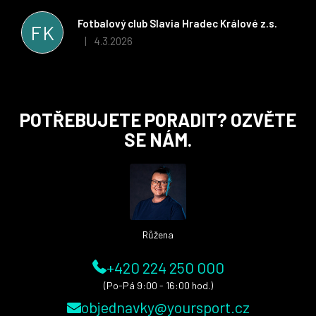
řešit všechny záležitosti velmi rychle a ke spokojenosti obou
stran. Věříme, že v tomto duchu bude spolupráce pokračovat
Fotbalový club Slavia Hradec Králové z.s.
FK
i nadále, nyní už začínáme řešit i první sady dresů ;)
4.3.2026
|
Hodnocení obchodu je 5 z 5 hvězdiček.
Z
POTŘEBUJETE PORADIT? OZVĚTE
á
SE NÁM.
p
a
t
í
Růžena
+420 224 250 000
(Po-Pá 9:00 - 16:00 hod.)
objednavky@yoursport.cz