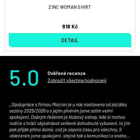
ZINC WOMAN SHIRT
818 Kč
DETAIL
5.0
Ověřené recenze
Zobrazit všechna hodnocení
Spolupráce s firmou Macron je u nás nastavena od začátku
sezóny 2025/2026 a s jejím plněním jsme zatím velmi
spokojeni. Dobrým řešením je klubový eshop, kde si mohou
rodiče s hráči objednávat veškeré dohodnuté vybavení, to jim
pak přijde přímo domů, což je úspora času pro všechny. S
oblečením jsme spokojeni, stejně tak s komunikací a snahou