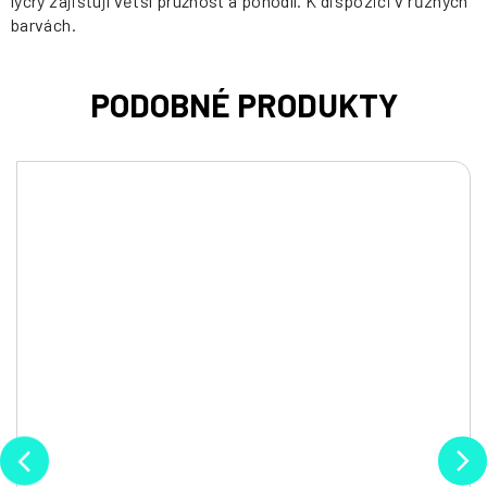
lycry zajišťují větší pružnost a pohodlí. K dispozici v různých
barvách.