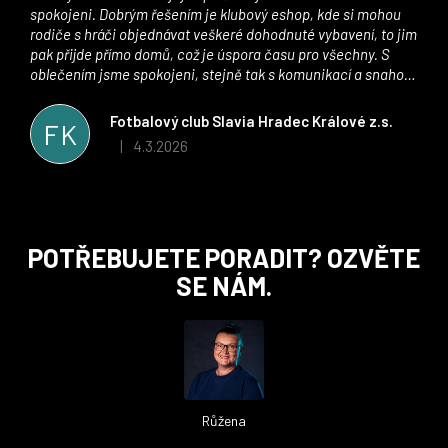
spokojeni. Dobrým řešením je klubový eshop, kde si mohou
rodiče s hráči objednávat veškeré dohodnuté vybavení, to jim
pak přijde přímo domů, což je úspora času pro všechny. S
oblečením jsme spokojeni, stejně tak s komunikací a snahou
řešit všechny záležitosti velmi rychle a ke spokojenosti obou
stran. Věříme, že v tomto duchu bude spolupráce pokračovat
Fotbalový club Slavia Hradec Králové z.s.
FK
i nadále, nyní už začínáme řešit i první sady dresů ;)
4.3.2026
|
Hodnocení obchodu je 5 z 5 hvězdiček.
Z
POTŘEBUJETE PORADIT? OZVĚTE
á
SE NÁM.
p
a
t
í
Růžena