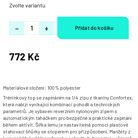
Zvolte variantu
−
+
772 Kč
Měrná
cena:
Materiálové složení: 100% polyester
Tréninkový top se zapínáním na 1/4 zipu z tkaniny Confortex,
která nabízí vynikající kombinaci pohodlí a technických
parametrů. Je vybaven reverzním nylonovým zipem s
automatickým taháčkem pro bezpečné a praktické zapínání
během aktivit. Šířka lemu je nastavitelná pomocí plastové
stahovací šňůrky se stoperem pro přizpůsobení. Manžety z