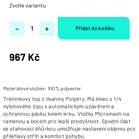
Zvolte variantu
−
+
967 Kč
Měrná
cena:
Materiálové složení: 100% polyester
Tréninkový top z tkaniny Polydry. Má límec s 1/4
nylonového zipu s automatickým uzávěrem a
ochrannou pásku kolem krku. Vložky Micromesh na
ramenou a bocích pro lepší prodyšnost. Spodní část
se stahovací šňůrkou umožňuje nastavení objemu pro
přiléhavý střih a komfort pohybu.