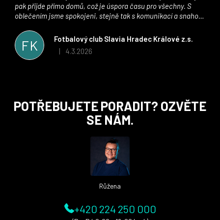
pak přijde přímo domů, což je úspora času pro všechny. S
oblečením jsme spokojeni, stejně tak s komunikací a snahou
řešit všechny záležitosti velmi rychle a ke spokojenosti obou
stran. Věříme, že v tomto duchu bude spolupráce pokračovat
Fotbalový club Slavia Hradec Králové z.s.
FK
i nadále, nyní už začínáme řešit i první sady dresů ;)
4.3.2026
|
Hodnocení obchodu je 5 z 5 hvězdiček.
Z
POTŘEBUJETE PORADIT? OZVĚTE
á
SE NÁM.
p
a
t
í
Růžena
+420 224 250 000