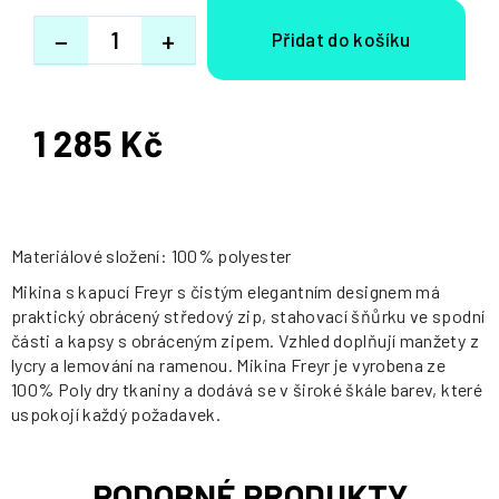
−
+
1 285 Kč
Měrná
cena:
Materiálové složení: 100% polyester
Mikina s kapucí Freyr s čistým elegantním designem má
praktický obrácený středový zip, stahovací šňůrku ve spodní
části a kapsy s obráceným zipem. Vzhled doplňují manžety z
lycry a lemování na ramenou. Mikina Freyr je vyrobena ze
100% Poly dry tkaniny a dodává se v široké škále barev, které
uspokojí každý požadavek.