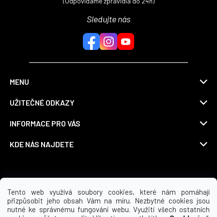
(Odpovídáme zpravidla do 24h)
Sledujte nás
MENU
UŽITEČNÉ ODKAZY
INFORMACE PRO VÁS
KDE NÁS NAJDETE
Možnosti dopravy
Tento web využívá soubory cookies, které nám pomáhají
přizpůsobit jeho obsah Vám na míru. Nezbytné cookies jsou
nutné ke správnému fungování webu. Využití všech ostatních