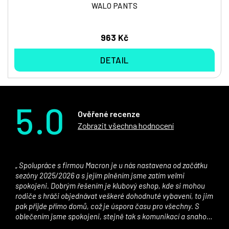
WALO PANTS
963 Kč
DETAIL
5.0
Ověřené recenze
Zobrazit všechna hodnocení
Spolupráce s firmou Macron je u nás nastavena od začátku
sezóny 2025/2026 a s jejím plněním jsme zatím velmi
spokojeni. Dobrým řešením je klubový eshop, kde si mohou
rodiče s hráči objednávat veškeré dohodnuté vybavení, to jim
pak přijde přímo domů, což je úspora času pro všechny. S
oblečením jsme spokojeni, stejně tak s komunikací a snahou
řešit všechny záležitosti velmi rychle a ke spokojenosti obou