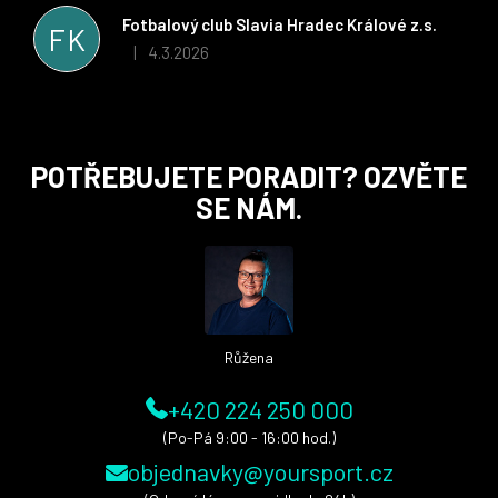
stran. Věříme, že v tomto duchu bude spolupráce pokračovat
Fotbalový club Slavia Hradec Králové z.s.
FK
i nadále, nyní už začínáme řešit i první sady dresů ;)
4.3.2026
|
Hodnocení obchodu je 5 z 5 hvězdiček.
Z
POTŘEBUJETE PORADIT? OZVĚTE
á
SE NÁM.
p
a
t
í
Růžena
+420 224 250 000
(Po-Pá 9:00 - 16:00 hod.)
objednavky@yoursport.cz