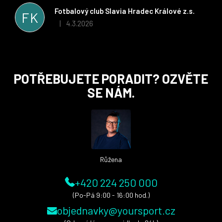
stran. Věříme, že v tomto duchu bude spolupráce pokračovat
Fotbalový club Slavia Hradec Králové z.s.
FK
i nadále, nyní už začínáme řešit i první sady dresů ;)
4.3.2026
|
Hodnocení obchodu je 5 z 5 hvězdiček.
Z
POTŘEBUJETE PORADIT? OZVĚTE
á
SE NÁM.
p
a
t
í
Růžena
+420 224 250 000
(Po-Pá 9:00 - 16:00 hod.)
objednavky@yoursport.cz