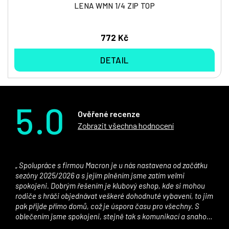
LENA WMN 1/4 ZIP TOP
772 Kč
DETAIL
5.0
Ověřené recenze
Zobrazit všechna hodnocení
Spolupráce s firmou Macron je u nás nastavena od začátku
sezóny 2025/2026 a s jejím plněním jsme zatím velmi
spokojeni. Dobrým řešením je klubový eshop, kde si mohou
rodiče s hráči objednávat veškeré dohodnuté vybavení, to jim
pak přijde přímo domů, což je úspora času pro všechny. S
oblečením jsme spokojeni, stejně tak s komunikací a snahou
řešit všechny záležitosti velmi rychle a ke spokojenosti obou