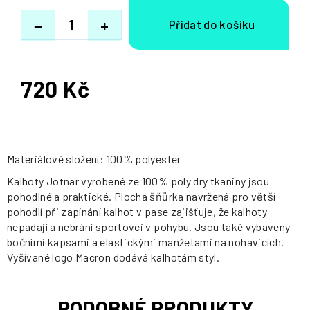
−
+
720 Kč
Měrná
cena:
Materiálové složení: 100% polyester
Kalhoty Jotnar vyrobené ze 100% poly dry tkaniny jsou
pohodlné a praktické. Plochá šňůrka navržená pro větší
pohodlí při zapínání kalhot v pase zajišťuje, že kalhoty
nepadají a nebrání sportovci v pohybu. Jsou také vybaveny
bočními kapsami a elastickými manžetami na nohavicích.
Vyšívané logo Macron dodává kalhotám styl.