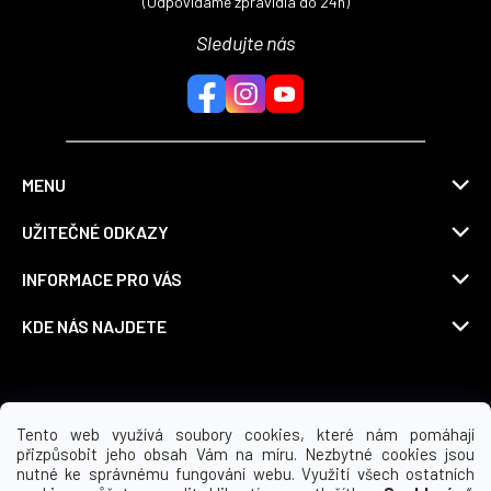
(Odpovídáme zpravidla do 24h)
Sledujte nás
MENU
UŽITEČNÉ ODKAZY
INFORMACE PRO VÁS
KDE NÁS NAJDETE
Možnosti dopravy
Tento web využívá soubory cookies, které nám pomáhají
přizpůsobit jeho obsah Vám na míru. Nezbytné cookies jsou
nutné ke správnému fungování webu. Využití všech ostatních