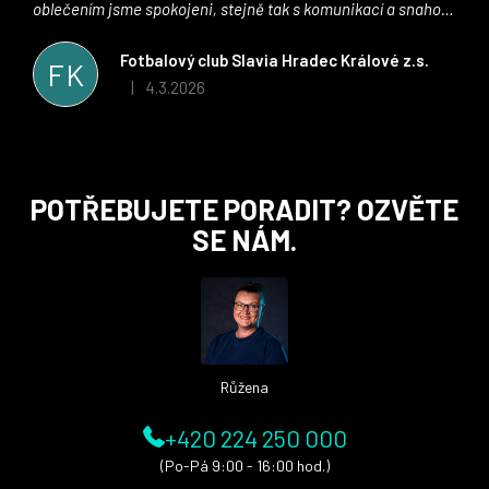
oblečením jsme spokojeni, stejně tak s komunikací a snahou
řešit všechny záležitosti velmi rychle a ke spokojenosti obou
stran. Věříme, že v tomto duchu bude spolupráce pokračovat
Fotbalový club Slavia Hradec Králové z.s.
FK
i nadále, nyní už začínáme řešit i první sady dresů ;)
4.3.2026
|
Hodnocení obchodu je 5 z 5 hvězdiček.
Z
POTŘEBUJETE PORADIT? OZVĚTE
á
SE NÁM.
p
a
t
í
Růžena
+420 224 250 000
(Po-Pá 9:00 - 16:00 hod.)