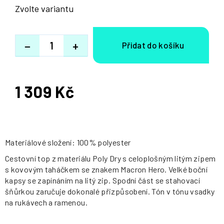
Zvolte variantu
−
+
1 309 Kč
Měrná
cena:
Materiálové složení: 100% polyester
Cestovní top z materiálu Poly Dry s celoplošným litým zipem
s kovovým taháčkem se znakem Macron Hero. Velké boční
kapsy se zapínáním na litý zip. Spodní část se stahovací
šňůrkou zaručuje dokonalé přizpůsobení. Tón v tónu vsadky
na rukávech a ramenou.