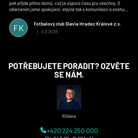
pak přijde přímo domů, což je úspora času pro všechny. S
oblečením jsme spokojeni, stejně tak s komunikací a snahou
řešit všechny záležitosti velmi rychle a ke spokojenosti obou
stran. Věříme, že v tomto duchu bude spolupráce pokračovat
Fotbalový club Slavia Hradec Králové z.s.
FK
i nadále, nyní už začínáme řešit i první sady dresů ;)
4.3.2026
|
Hodnocení obchodu je 5 z 5 hvězdiček.
Z
POTŘEBUJETE PORADIT? OZVĚTE
á
SE NÁM.
p
a
t
í
Růžena
+420 224 250 000