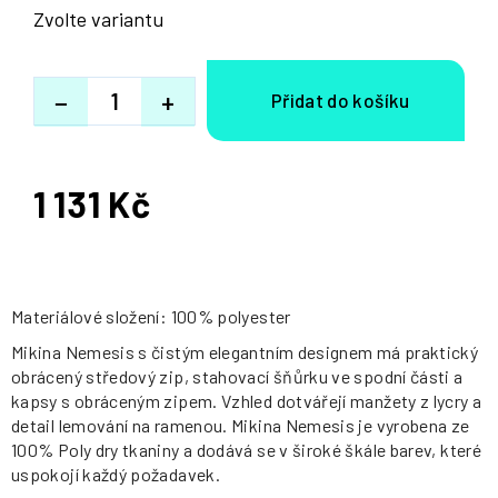
Zvolte variantu
−
+
1 131 Kč
Měrná
cena:
Materiálové složení: 100% polyester
Mikina Nemesis s čistým elegantním designem má praktický
obrácený středový zip, stahovací šňůrku ve spodní části a
kapsy s obráceným zipem. Vzhled dotvářejí manžety z lycry a
detail lemování na ramenou. Mikina Nemesis je vyrobena ze
100% Poly dry tkaniny a dodává se v široké škále barev, které
uspokojí každý požadavek.