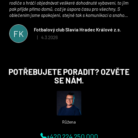
rodiče s hráči objednávat veškeré dohodnuté vybavení, to jim
pak přijde přímo domů, což je úspora času pro všechny. S
oblečením jsme spokojeni, stejně tak s komunikací a snahou
řešit všechny záležitosti velmi rychle a ke spokojenosti obou
stran. Věříme, že v tomto duchu bude spolupráce pokračovat
Fotbalový club Slavia Hradec Králové z.s.
FK
i nadále, nyní už začínáme řešit i první sady dresů ;)
4.3.2026
|
Hodnocení obchodu je 5 z 5 hvězdiček.
Z
POTŘEBUJETE PORADIT? OZVĚTE
á
SE NÁM.
p
a
t
í
Růžena
+420 224 250 000