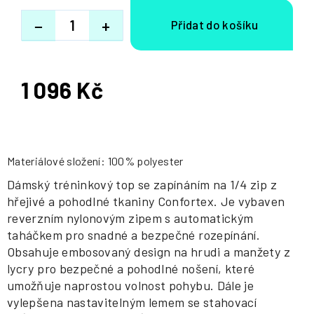
−
+
1 096 Kč
Měrná
cena:
Materiálové složení: 100% polyester
Dámský tréninkový top se zapínáním na 1/4 zip z
hřejivé a pohodlné tkaniny Confortex. Je vybaven
reverzním nylonovým zipem s automatickým
taháčkem pro snadné a bezpečné rozepínání.
Obsahuje embosovaný design na hrudi a manžety z
lycry pro bezpečné a pohodlné nošení, které
umožňuje naprostou volnost pohybu. Dále je
vylepšena nastavitelným lemem se stahovací