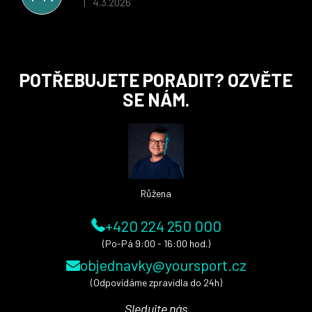
4.3.2026
|
Hodnocení obchodu je 5 z 5 hvězdiček.
Z
POTŘEBUJETE PORADIT? OZVĚTE
á
SE NÁM.
p
a
t
í
Růžena
+420 224 250 000
(Po-Pá 9:00 - 16:00 hod.)
objednavky@yoursport.cz
(Odpovídáme zpravidla do 24h)
Sledujte nás