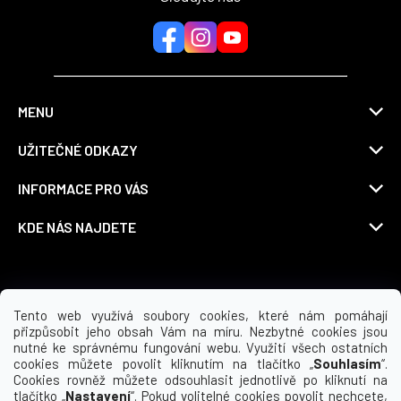
MENU
UŽITEČNÉ ODKAZY
INFORMACE PRO VÁS
KDE NÁS NAJDETE
Možnosti dopravy
Tento web využívá soubory cookies, které nám pomáhají
přizpůsobit jeho obsah Vám na míru. Nezbytné cookies jsou
nutné ke správnému fungování webu. Využití všech ostatních
cookies můžete povolit kliknutím na tlačítko „
Souhlasím
“.
Cookies rovněž můžete odsouhlasit jednotlivě po kliknutí na
tlačítko „
Nastavení
“. Pokud volitelné cookies povolit nechcete,