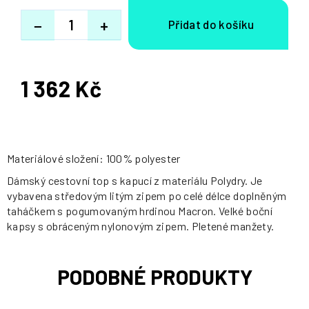
−
+
1 362 Kč
Měrná
cena:
Materiálové složení: 100% polyester
Dámský cestovní top s kapucí z materiálu Polydry. Je
vybavena středovým litým zipem po celé délce doplněným
taháčkem s pogumovaným hrdinou Macron. Velké boční
kapsy s obráceným nylonovým zipem. Pletené manžety.