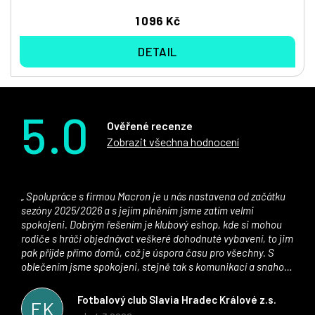
1 096 Kč
DETAIL
5.0
Ověřené recenze
Zobrazit všechna hodnocení
Spolupráce s firmou Macron je u nás nastavena od začátku
sezóny 2025/2026 a s jejím plněním jsme zatím velmi
spokojeni. Dobrým řešením je klubový eshop, kde si mohou
rodiče s hráči objednávat veškeré dohodnuté vybavení, to jim
pak přijde přímo domů, což je úspora času pro všechny. S
oblečením jsme spokojeni, stejně tak s komunikací a snahou
řešit všechny záležitosti velmi rychle a ke spokojenosti obou
stran. Věříme, že v tomto duchu bude spolupráce pokračovat
Fotbalový club Slavia Hradec Králové z.s.
FK
i nadále, nyní už začínáme řešit i první sady dresů ;)