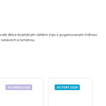
po celé délce doplněným táhlem zipu s pogumovaným hrdinou
na rukávech a ramenou.
THUNDER 2028
VICTORY 2026