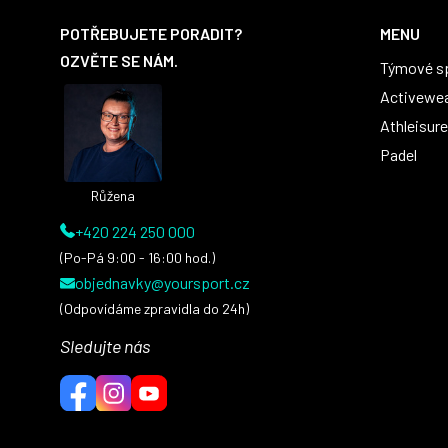
á
POTŘEBUJETE PORADIT?
MENU
p
OZVĚTE SE NÁM.
Týmové s
a
t
Activewe
í
Athleisure
Padel
Růžena
+420 224 250 000
(Po-Pá 9:00 - 16:00 hod.)
objednavky@yoursport.cz
(Odpovídáme zpravidla do 24h)
Sledujte nás