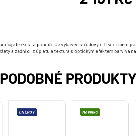
Měrná
cena:
á zaručuje lehkost a pohodlí. Je vybaven středovým litým zipem 
žety a zadní díl z úpletu a textura s optickým efektem barviva 
ENERGY
Novinka