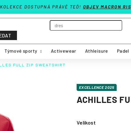
 KOLEKCE DOSTUPNÁ PRÁVĚ TEĎ!
OBJEV MACRON RIS
EDAT
Týmové sporty
Activewear
Athleisure
Padel
LLES FULL ZIP SWEATSHIRT
EXCELLENCE 2025
ACHILLES FU
Velikost