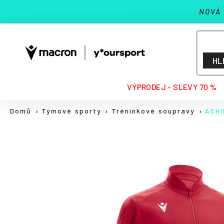
K
Přejít
NOVÁ
na
o
Zpět
Zpět
obsah
š
do
do
í
k
obchodu
obchodu
HL
HLEDAT
VÝPRODEJ - SLEVY 70 %
Domů
Týmové sporty
Tréninkové soupravy
ACHI