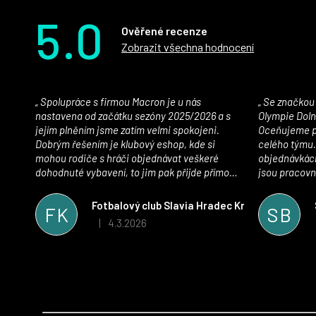
5.0
Ověřené recenze
Zobrazit všechna hodnocení
Spolupráce s firmou Macron je u nás
Se značkou Macron máme jako klub SK
nastavena od začátku sezóny 2025/2026 a s
Olympie Doln
jejím plněním jsme zatím velmi spokojeni.
Oceňujeme př
Dobrým řešením je klubový eshop, kde si
celého týmu.
mohou rodiče s hráči objednávat veškeré
objednávkách
dohodnuté vybavení, to jim pak přijde přímo
jsou pracovní
domů, což je úspora času pro všechny. S
se najít nejle
oblečením jsme spokojeni, stejně tak s
vynikající a
Fotbalový club Slavia Hradec Králové z.s.
FK
SB
komunikací a snahou řešit všechny záležitosti
sportovního 
4.3.2026
|
Hodnocení obchodu je 5 z 5 hvězdiček.
velmi rychle a ke spokojenosti obou stran.
Věříme, že v tomto duchu bude spolupráce
pokračovat i nadále, nyní už začínáme řešit i
první sady dresů ;)
Z