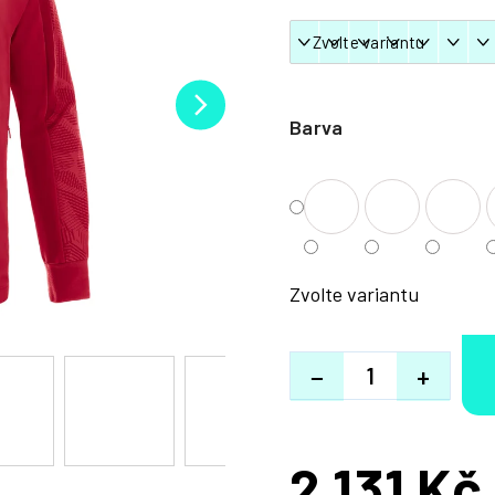
Barva
Zvolte variantu
−
+
2 131 Kč