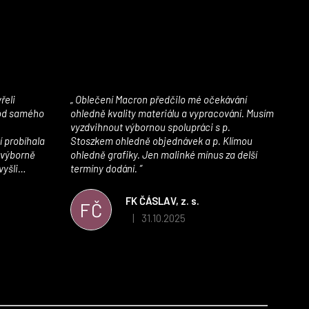
Oblečení Macron předčilo mé očekávání
 od samého
ohledně kvality materiálu a vypracování. Musím
vyzdvihnout výbornou spolupráci s p.
í probíhala
Stoszkem ohledně objednávek a p. Klímou
 výborně
ohledně grafiky. Jen malinké mínus za delší
vyšli
termíny dodání.
iály jsou
í. Velmi
FK ČÁSLAV, z. s.
FČ
ého e-shopu,
31.10.2025
|
 5 z 5 hvězdiček.
Hodnocení obchodu je 5 z 5 hvězdiček.
výrazně nám
 Macronem