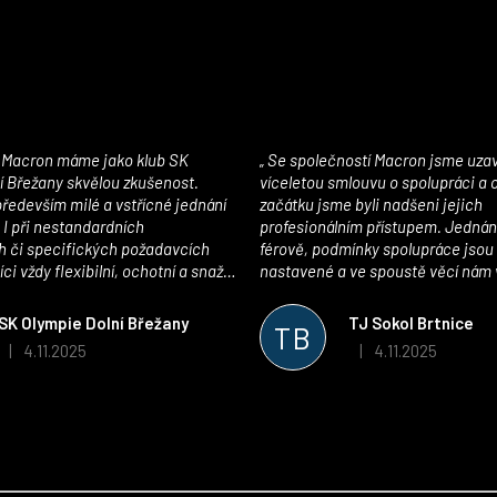
Se společností Macron jsme uzavřeli
í Břežany skvělou zkušenost.
víceletou smlouvu o spolupráci a
edevším milé a vstřícné jednání
začátku jsme byli nadšeni jejich
 I při nestandardních
profesionálním přístupem. Jednán
 či specifických požadavcích
férově, podmínky spolupráce jsou
ci vždy flexibilní, ochotní a snaží
nastavené a ve spoustě věcí nám 
pší řešení. Kvalita zboží je
maximálně vstříc. Oblečení i mater
 plně odpovídá potřebám
velmi kvalitní a příjemné na nošen
SK Olympie Dolní Břežany
TJ Sokol Brtnice
TB
klubu!
oceňujeme také vytvoření klubov
4.11.2025
4.11.2025
|
|
Hodnocení obchodu je 5 z 5 hvězdiček.
Hodnocení obchodu je
který je perfektně zpracovaný a 
usnadnil fungování. Spolupráci s
můžeme jen doporučit!