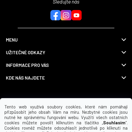
Sledujte nás
MENU
UŽITEČNÉ ODKAZY
INFORMACE PRO VÁS
KDE NÁS NAJDETE
Možnosti dopravy
Tento web využívá soubory cookies, které nám pomáhají
přizpůsobit jeho obsah Vám na míru. Nezbytné cookies jsou
nutné ke správnému fungování webu. Využití všech ostatních
cookies můžete povolit kliknutím na tlačítko „
Souhlasím
“.
Cookies rovněž můžete odsouhlasit jednotlivě po kliknutí na