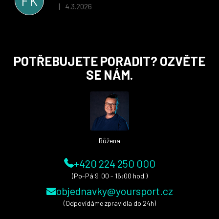
FK
i nadále, nyní už začínáme řešit i první sady dresů ;)
4.3.2026
|
Hodnocení obchodu je 5 z 5 hvězdiček.
Z
POTŘEBUJETE PORADIT? OZVĚTE
á
SE NÁM.
p
a
t
í
Růžena
+420 224 250 000
(Po-Pá 9:00 - 16:00 hod.)
objednavky@yoursport.cz
(Odpovídáme zpravidla do 24h)