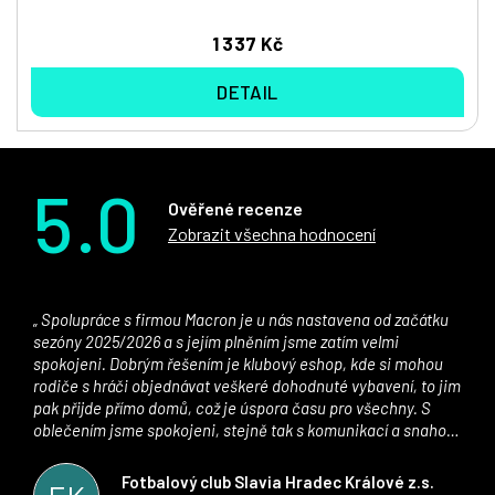
1 337 Kč
DETAIL
5.0
Ověřené recenze
Zobrazit všechna hodnocení
Spolupráce s firmou Macron je u nás nastavena od začátku
sezóny 2025/2026 a s jejím plněním jsme zatím velmi
spokojeni. Dobrým řešením je klubový eshop, kde si mohou
rodiče s hráči objednávat veškeré dohodnuté vybavení, to jim
pak přijde přímo domů, což je úspora času pro všechny. S
oblečením jsme spokojeni, stejně tak s komunikací a snahou
řešit všechny záležitosti velmi rychle a ke spokojenosti obou
stran. Věříme, že v tomto duchu bude spolupráce pokračovat
Fotbalový club Slavia Hradec Králové z.s.