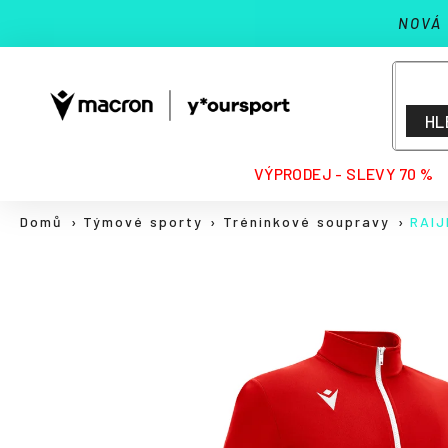
K
Přejít
NOVÁ
na
o
Zpět
Zpět
obsah
š
do
do
í
k
obchodu
obchodu
HL
HLEDAT
VÝPRODEJ - SLEVY 70 %
Domů
Týmové sporty
Tréninkové soupravy
RAIJ