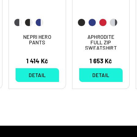
NEPRI HERO
APHRODITE
PANTS
FULL ZIP
SWEATSHIRT
1 414 Kč
1 653 Kč
DETAIL
DETAIL