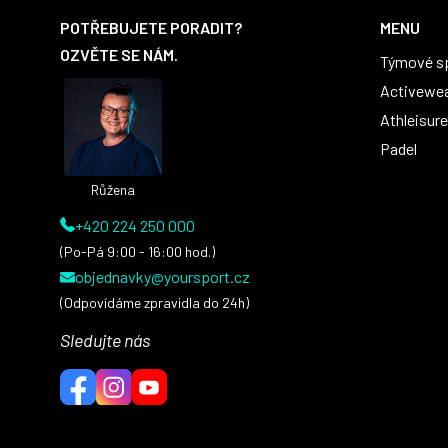
á
POTŘEBUJETE PORADIT?
MENU
p
OZVĚTE SE NÁM.
Týmové s
a
t
Activewe
í
Athleisure
Padel
Růžena
+420 224 250 000
(Po-Pá 9:00 - 16:00 hod.)
objednavky@yoursport.cz
(Odpovídáme zpravidla do 24h)
Sledujte nás