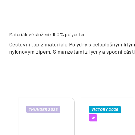
Materiálové složení: 100% polyester
Cestovní top z materiálu Polydry s celoplošným li
nylonovým zipem. S manžetami z lycry a spodní částí 
THUNDER 2028
VICTORY 2026
W