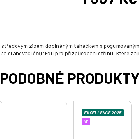
Měrná
cena:
tým středovým zipem doplněným taháčkem s pogumovaným
se stahovací šňůrkou pro přizpůsobení střihu, které zaj
EXCELLENCE 2025
W