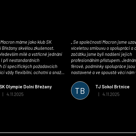
Se společností Macron jsme uzavřeli
í Břežany skvělou zkušenost.
víceletou smlouvu o spolupráci a
edevším milé a vstřícné jednání
začátku jsme byli nadšeni jejich
 I při nestandardních
profesionálním přístupem. Jednán
 či specifických požadavcích
férově, podmínky spolupráce jsou
ci vždy flexibilní, ochotní a snaží
nastavené a ve spoustě věcí nám 
pší řešení. Kvalita zboží je
maximálně vstříc. Oblečení i mater
 plně odpovídá potřebám
velmi kvalitní a příjemné na nošen
SK Olympie Dolní Břežany
TJ Sokol Brtnice
TB
klubu!
oceňujeme také vytvoření klubov
4.11.2025
4.11.2025
|
|
Hodnocení obchodu je 5 z 5 hvězdiček.
Hodnocení obchodu je
který je perfektně zpracovaný a 
usnadnil fungování. Spolupráci s
můžeme jen doporučit!