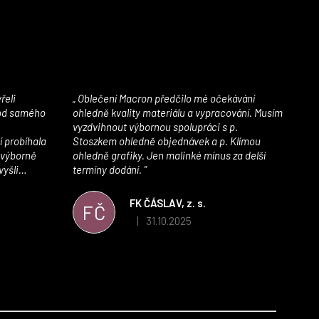
Oblečení Macron předčilo mé očekávání
 od samého
ohledně kvality materiálu a vypracování. Musím
vyzdvihnout výbornou spolupráci s p.
í probíhala
Stoszkem ohledně objednávek a p. Klímou
 výborně
ohledně grafiky. Jen malinké mínus za delší
vyšli
termíny dodání.
iály jsou
í. Velmi
FK ČÁSLAV, z. s.
FČ
ého e-shopu,
31.10.2025
|
 5 z 5 hvězdiček.
Hodnocení obchodu je 5 z 5 hvězdiček.
výrazně nám
 Macronem