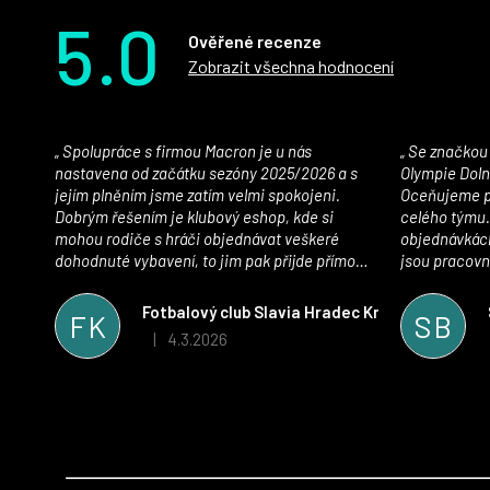
5.0
Ověřené recenze
Zobrazit všechna hodnocení
Spolupráce s firmou Macron je u nás
Se značkou Macron máme jako klub SK
nastavena od začátku sezóny 2025/2026 a s
Olympie Doln
jejím plněním jsme zatím velmi spokojeni.
Oceňujeme př
Dobrým řešením je klubový eshop, kde si
celého týmu.
mohou rodiče s hráči objednávat veškeré
objednávkách
dohodnuté vybavení, to jim pak přijde přímo
jsou pracovní
domů, což je úspora času pro všechny. S
se najít nejle
oblečením jsme spokojeni, stejně tak s
vynikající a
Fotbalový club Slavia Hradec Králové z.s.
FK
SB
komunikací a snahou řešit všechny záležitosti
sportovního 
4.3.2026
|
Hodnocení obchodu je 5 z 5 hvězdiček.
velmi rychle a ke spokojenosti obou stran.
Věříme, že v tomto duchu bude spolupráce
pokračovat i nadále, nyní už začínáme řešit i
první sady dresů ;)
Z