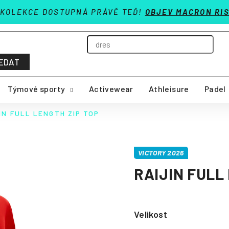
 KOLEKCE DOSTUPNÁ PRÁVĚ TEĎ!
OBJEV MACRON RIS
EDAT
Týmové sporty
Activewear
Athleisure
Padel
IN FULL LENGTH ZIP TOP
VICTORY 2026
RAIJIN FULL
Velikost