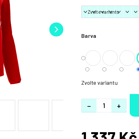
Barva
Zvolte variantu
−
+
1 337 Kč