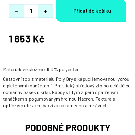
−
+
1 653 Kč
Měrná
cena:
Materiálové složení: 100% polyester
Cestovní top z materiálu Poly Dry s kapucí lemovanou lycrou
a pletenými manžetami. Praktický středový zip po celé délce,
ochranný pásek u krku, kapsy s litým zipem opatřeným
taháčkem s pogumovaným hrdinou Macron. Textura s
optickým efektem barviva na ramenou a rukávech.