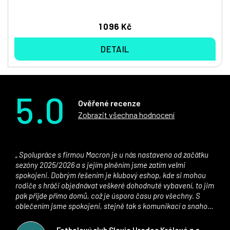
1 096 Kč
DETAIL
5.0
Ověřené recenze
Zobrazit všechna hodnocení
Spolupráce s firmou Macron je u nás nastavena od začátku
sezóny 2025/2026 a s jejím plněním jsme zatím velmi
spokojeni. Dobrým řešením je klubový eshop, kde si mohou
rodiče s hráči objednávat veškeré dohodnuté vybavení, to jim
pak přijde přímo domů, což je úspora času pro všechny. S
oblečením jsme spokojeni, stejně tak s komunikací a snahou
řešit všechny záležitosti velmi rychle a ke spokojenosti obou
stran. Věříme, že v tomto duchu bude spolupráce pokračovat
Fotbalový club Slavia Hradec Králové z.s.