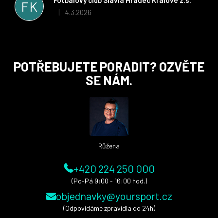
FK
i nadále, nyní už začínáme řešit i první sady dresů ;)
4.3.2026
|
Hodnocení obchodu je 5 z 5 hvězdiček.
Z
POTŘEBUJETE PORADIT? OZVĚTE
á
SE NÁM.
p
a
t
í
Růžena
+420 224 250 000
(Po-Pá 9:00 - 16:00 hod.)
objednavky@yoursport.cz
(Odpovídáme zpravidla do 24h)