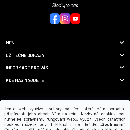
Sledujte nás
MENU
UŽITEČNÉ ODKAZY
INFORMACE PRO VÁS
KDE NÁS NAJDETE
Možnosti dopravy
Tento web využívá soubory cookies, které nám pomáhají
přizpůsobit jeho obsah Vám na míru. Nezbytné cookies jsou
nutné ke správnému fungování webu. Využití všech ostatních
cookies můžete povolit kliknutím na tlačítko „
Souhlasím
“.
Cookies rovněž můžete odsouhlasit jednotlivě po kliknutí na