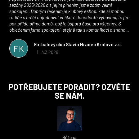
sezóny 2025/2026 a s jejím plněním jsme zatím velmi
spokojeni. Dobrým řešením je klubový eshop, kde si mohou
rodiče s hráči objednávat veškeré dohodnuté vybavení, to jim
pak přijde přímo domů, což je úspora času pro všechny. S
oblečením jsme spokojeni, stejně tak s komunikací a snahou
řešit všechny záležitosti velmi rychle a ke spokojenosti obou
stran. Věříme, že v tomto duchu bude spolupráce pokračovat
Fotbalový club Slavia Hradec Králové z.s.
FK
i nadále, nyní už začínáme řešit i první sady dresů ;)
4.3.2026
|
Hodnocení obchodu je 5 z 5 hvězdiček.
Z
POTŘEBUJETE PORADIT? OZVĚTE
á
SE NÁM.
p
a
t
í
Růžena