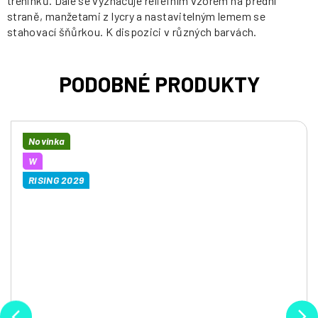
tréninků. Dále se vyznačuje reliéfním vzorem na přední
straně, manžetami z lycry a nastavitelným lemem se
stahovací šňůrkou. K dispozici v různých barvách.
Novinka
W
RISING 2029