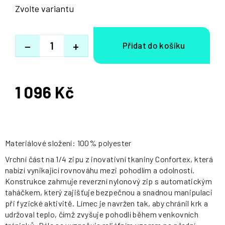
Zvolte variantu
−
+
1 096 Kč
Měrná
cena:
Materiálové složení: 100% polyester
Vrchní část na 1/4 zipu z inovativní tkaniny Confortex, která
nabízí vynikající rovnováhu mezi pohodlím a odolností.
Konstrukce zahrnuje reverzní nylonový zip s automatickým
taháčkem, který zajišťuje bezpečnou a snadnou manipulaci
při fyzické aktivitě. Límec je navržen tak, aby chránil krk a
udržoval teplo, čímž zvyšuje pohodlí během venkovních