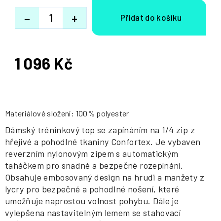
−
+
1 096 Kč
Měrná
cena:
Materiálové složení: 100% polyester
Dámský tréninkový top se zapínáním na 1/4 zip z
hřejivé a pohodlné tkaniny Confortex. Je vybaven
reverzním nylonovým zipem s automatickým
taháčkem pro snadné a bezpečné rozepínání.
Obsahuje embosovaný design na hrudi a manžety z
lycry pro bezpečné a pohodlné nošení, které
umožňuje naprostou volnost pohybu. Dále je
vylepšena nastavitelným lemem se stahovací