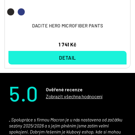
DACITE HERO MICROFIBER PANTS
1 741 Kč
DETAIL
5.0
Ověřené recenze
Zobrazit všechna hodnocení
Spolupráce s firmou Macron je u nás nastavena od začátku
sezóny 2025/2026 a s jejím plněním jsme zatím velmi
spokojeni. Dobrým řešením je klubový eshop, kde si mohou