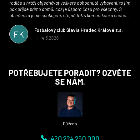
rodiče s hráči objednávat veškeré dohodnuté vybavení, to jim
pak přijde přímo domů, což je úspora času pro všechny. S
oblečením jsme spokojeni, stejně tak s komunikací a snahou
řešit všechny záležitosti velmi rychle a ke spokojenosti obou
stran. Věříme, že v tomto duchu bude spolupráce pokračovat
Fotbalový club Slavia Hradec Králové z.s.
FK
i nadále, nyní už začínáme řešit i první sady dresů ;)
4.3.2026
|
Hodnocení obchodu je 5 z 5 hvězdiček.
Z
POTŘEBUJETE PORADIT? OZVĚTE
á
SE NÁM.
p
a
t
í
Růžena
+420 224 250 000