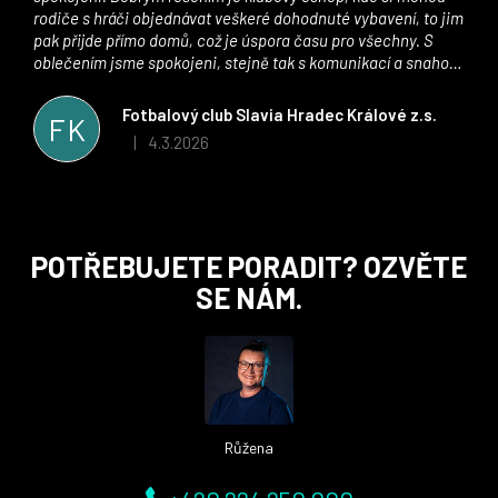
rodiče s hráči objednávat veškeré dohodnuté vybavení, to jim
pak přijde přímo domů, což je úspora času pro všechny. S
oblečením jsme spokojeni, stejně tak s komunikací a snahou
řešit všechny záležitosti velmi rychle a ke spokojenosti obou
stran. Věříme, že v tomto duchu bude spolupráce pokračovat
Fotbalový club Slavia Hradec Králové z.s.
FK
i nadále, nyní už začínáme řešit i první sady dresů ;)
4.3.2026
|
Hodnocení obchodu je 5 z 5 hvězdiček.
Z
POTŘEBUJETE PORADIT? OZVĚTE
á
SE NÁM.
p
a
t
í
Růžena