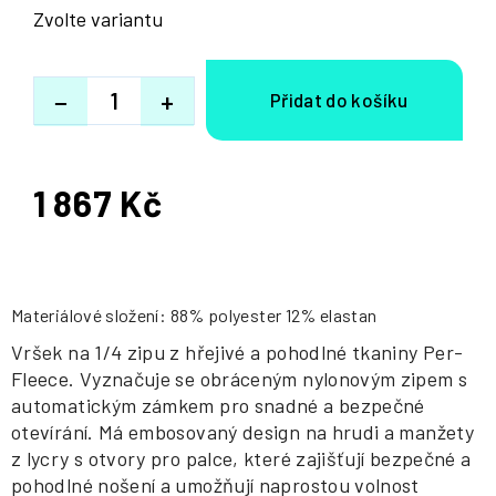
Zvolte variantu
−
+
1 867 Kč
Měrná
cena:
Materiálové složení: 88% polyester 12% elastan
Vršek na 1/4 zipu z hřejivé a pohodlné tkaniny Per-
Fleece. Vyznačuje se obráceným nylonovým zipem s
automatickým zámkem pro snadné a bezpečné
otevírání. Má embosovaný design na hrudi a manžety
z lycry s otvory pro palce, které zajišťují bezpečné a
pohodlné nošení a umožňují naprostou volnost