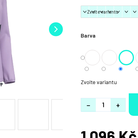
Barva
Zvolte variantu
−
+
1 096 Kč