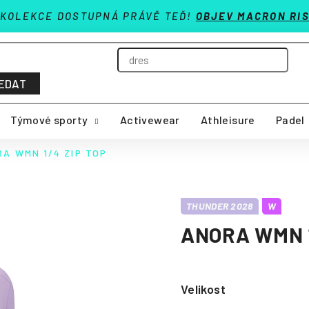
 KOLEKCE DOSTUPNÁ PRÁVĚ TEĎ!
OBJEV MACRON RIS
EDAT
Týmové sporty
Activewear
Athleisure
Padel
A WMN 1/4 ZIP TOP
THUNDER 2028
W
ANORA WMN 1
Velikost