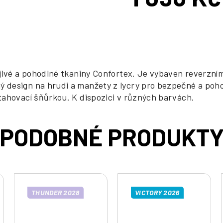
Měrná
cena:
řejivé a pohodlné tkaniny Confortex. Je vybaven reverz
 design na hrudi a manžety z lycry pro bezpečné a poho
tahovací šňůrkou. K dispozici v různých barvách.
THUNDER 2028
VICTORY 2026