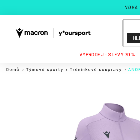
K
Přejít
NOVÁ
na
o
Zpět
Zpět
obsah
š
do
do
í
k
obchodu
obchodu
HL
HLEDAT
VÝPRODEJ - SLEVY 70 %
Domů
Týmové sporty
Tréninkové soupravy
ANOR