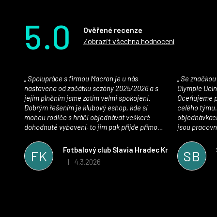
5.0
Ověřené recenze
Zobrazit všechna hodnocení
Spolupráce s firmou Macron je u nás
Se značkou Macron máme jako klub SK
nastavena od začátku sezóny 2025/2026 a s
Olympie Doln
jejím plněním jsme zatím velmi spokojeni.
Oceňujeme př
Dobrým řešením je klubový eshop, kde si
celého týmu.
mohou rodiče s hráči objednávat veškeré
objednávkách
dohodnuté vybavení, to jim pak přijde přímo
jsou pracovní
domů, což je úspora času pro všechny. S
se najít nejle
oblečením jsme spokojeni, stejně tak s
vynikající a
Fotbalový club Slavia Hradec Králové z.s.
FK
SB
komunikací a snahou řešit všechny záležitosti
sportovního 
4.3.2026
|
Hodnocení obchodu je 5 z 5 hvězdiček.
velmi rychle a ke spokojenosti obou stran.
Věříme, že v tomto duchu bude spolupráce
pokračovat i nadále, nyní už začínáme řešit i
první sady dresů ;)