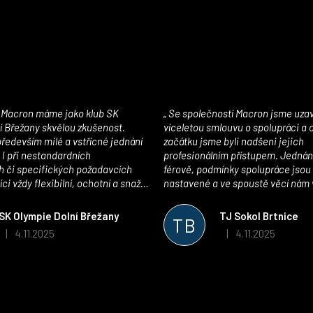
Se společností Macron jsme uzavřeli
í Břežany skvělou zkušenost.
víceletou smlouvu o spolupráci a
edevším milé a vstřícné jednání
začátku jsme byli nadšeni jejich
 I při nestandardních
profesionálním přístupem. Jednán
 či specifických požadavcích
férově, podmínky spolupráce jsou
ci vždy flexibilní, ochotní a snaží
nastavené a ve spoustě věcí nám 
pší řešení. Kvalita zboží je
maximálně vstříc. Oblečení i mater
 plně odpovídá potřebám
velmi kvalitní a příjemné na nošen
SK Olympie Dolní Břežany
TJ Sokol Brtnice
TB
klubu!
oceňujeme také vytvoření klubov
4.11.2025
4.11.2025
|
|
Hodnocení obchodu je 5 z 5 hvězdiček.
Hodnocení obchodu je
který je perfektně zpracovaný a 
usnadnil fungování. Spolupráci s
můžeme jen doporučit!