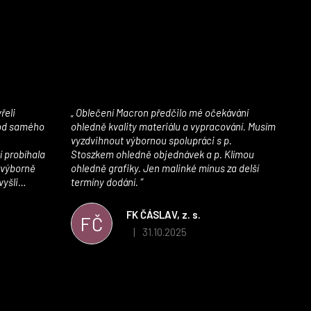
Oblečení Macron předčilo mé očekávání
 od samého
ohledně kvality materiálu a vypracování. Musím
vyzdvihnout výbornou spolupráci s p.
í probíhala
Stoszkem ohledně objednávek a p. Klímou
 výborně
ohledně grafiky. Jen malinké mínus za delší
vyšli
termíny dodání.
iály jsou
í. Velmi
FK ČÁSLAV, z. s.
FČ
ého e-shopu,
31.10.2025
|
 5 z 5 hvězdiček.
Hodnocení obchodu je 5 z 5 hvězdiček.
výrazně nám
 Macronem