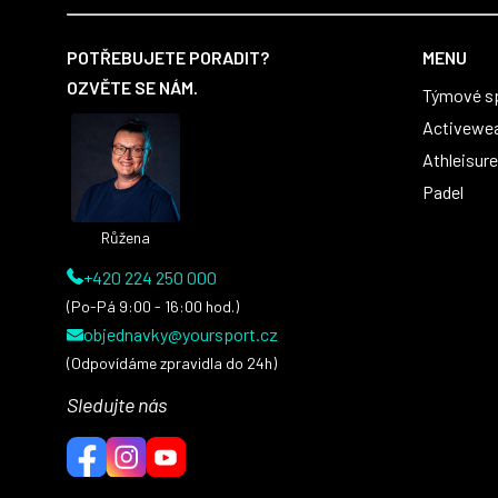
Z
á
POTŘEBUJETE PORADIT?
MENU
p
OZVĚTE SE NÁM.
Týmové s
a
t
Activewe
í
Athleisure
Padel
Růžena
+420 224 250 000
(Po-Pá 9:00 - 16:00 hod.)
objednavky@yoursport.cz
(Odpovídáme zpravidla do 24h)
Sledujte nás