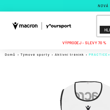
K
Přejít
NOVÁ
na
o
Zpět
Zpět
obsah
š
do
do
í
k
obchodu
obchodu
HL
HLEDAT
VÝPRODEJ - SLEVY 70 %
Domů
Týmové sporty
Aktivní trénink
PRACTICE+