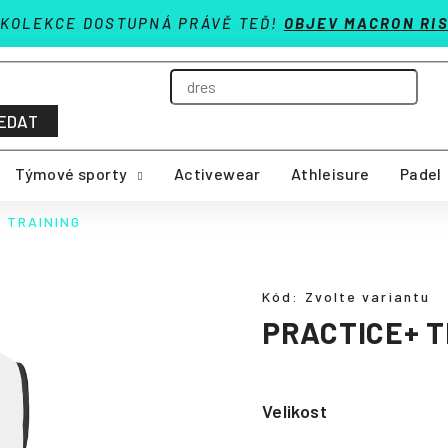
 KOLEKCE DOSTUPNÁ PRÁVĚ TEĎ!
OBJEV MACRON RIS
EDAT
Týmové sporty
Activewear
Athleisure
Padel
 TRAINING
Kód:
Zvolte variantu
PRACTICE+ T
Velikost