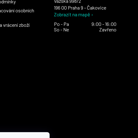
Vážská 998/2
odmínky
196 00 Praha 9 - Čakovice
acování osobních
Zobrazit na mapě ›
Po - Pa
9:00 - 16:00
 vrácení zboží
So - Ne
Zavřeno