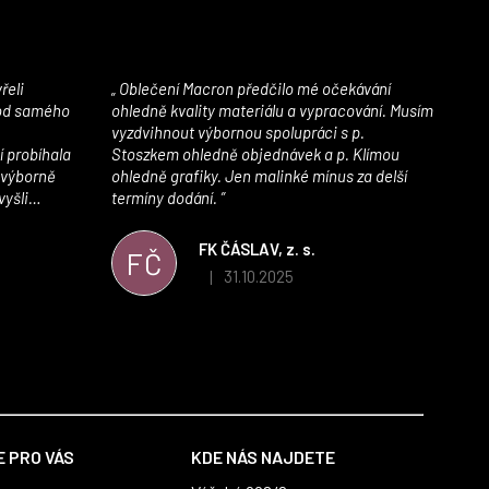
Oblečení Macron předčilo mé očekávání
 od samého
ohledně kvality materiálu a vypracování. Musím
vyzdvihnout výbornou spolupráci s p.
í probíhala
Stoszkem ohledně objednávek a p. Klímou
 výborně
ohledně grafiky. Jen malinké mínus za delší
vyšli
termíny dodání.
iály jsou
í. Velmi
FK ČÁSLAV, z. s.
FČ
ého e-shopu,
31.10.2025
|
 5 z 5 hvězdiček.
Hodnocení obchodu je 5 z 5 hvězdiček.
výrazně nám
 Macronem
 PRO VÁS
KDE NÁS NAJDETE