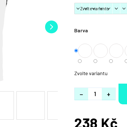
Barva
Zvolte variantu
−
+
238 Kč
Měrná