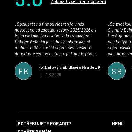
Zobrazit všechna hodnocení
Spolupráce s firmou Macron je u nás
Se značkou Macron máme jako klub SK
nastavena od začátku sezóny 2025/2026 a s
Olympie Doln
jejím plněním jsme zatím velmi spokojeni.
Oceňujeme př
Dobrým řešením je klubový eshop, kde si
celého týmu.
mohou rodiče s hráči objednávat veškeré
objednávkách
dohodnuté vybavení, to jim pak přijde přímo
jsou pracovní
domů, což je úspora času pro všechny. S
se najít nejle
oblečením jsme spokojeni, stejně tak s
vynikající a
Fotbalový club Slavia Hradec Králové z.s.
FK
SB
komunikací a snahou řešit všechny záležitosti
sportovního 
4.3.2026
|
Hodnocení obchodu je 5 z 5 hvězdiček.
velmi rychle a ke spokojenosti obou stran.
Věříme, že v tomto duchu bude spolupráce
pokračovat i nadále, nyní už začínáme řešit i
první sady dresů ;)
Z
á
POTŘEBUJETE PORADIT?
MENU
p
OZVĚTE SE NÁM.