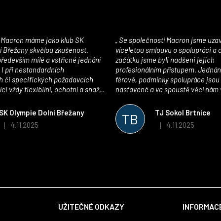
Se společností Macron jsme uzavřeli
í Břežany skvělou zkušenost.
víceletou smlouvu o spolupráci a
edevším milé a vstřícné jednání
začátku jsme byli nadšeni jejich
 I při nestandardních
profesionálním přístupem. Jednán
 či specifických požadavcích
férově, podmínky spolupráce jsou
ci vždy flexibilní, ochotní a snaží
nastavené a ve spoustě věcí nám 
pší řešení. Kvalita zboží je
maximálně vstříc. Oblečení i mater
 plně odpovídá potřebám
velmi kvalitní a příjemné na nošen
SK Olympie Dolní Břežany
TJ Sokol Brtnice
TB
klubu!
oceňujeme také vytvoření klubov
4.11.2025
4.11.2025
|
|
Hodnocení obchodu je 5 z 5 hvězdiček.
Hodnocení obchodu je
který je perfektně zpracovaný a 
usnadnil fungování. Spolupráci s
můžeme jen doporučit!
UŽITEČNÉ ODKAZY
INFORMACE