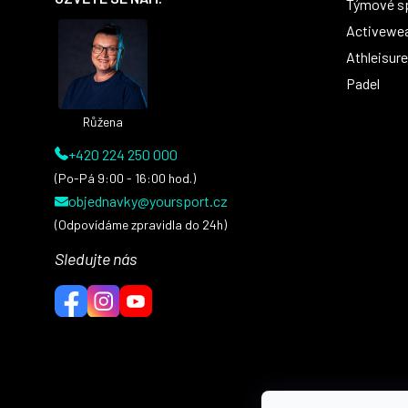
Týmové s
a
t
Activewe
í
Athleisure
Padel
Růžena
+420 224 250 000
(Po-Pá 9:00 - 16:00 hod.)
objednavky@yoursport.cz
(Odpovídáme zpravidla do 24h)
Sledujte nás