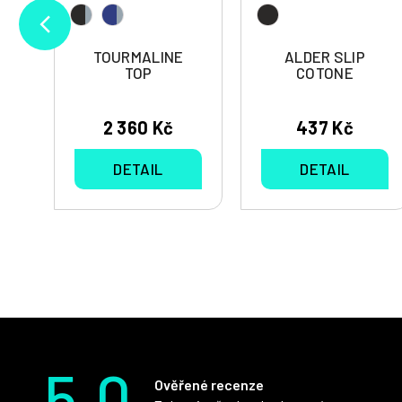
P
TOURMALINE
ALDER SLIP
TOP
COTONE
2 360 Kč
437 Kč
DETAIL
DETAIL
5.0
Ověřené recenze