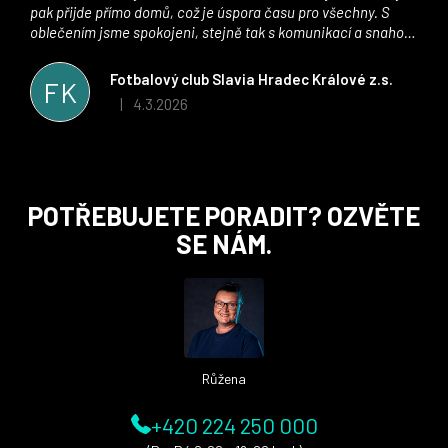
pak přijde přímo domů, což je úspora času pro všechny. S
oblečením jsme spokojeni, stejně tak s komunikací a snahou
řešit všechny záležitosti velmi rychle a ke spokojenosti obou
stran. Věříme, že v tomto duchu bude spolupráce pokračovat
Fotbalový club Slavia Hradec Králové z.s.
FK
i nadále, nyní už začínáme řešit i první sady dresů ;)
4.3.2026
|
Hodnocení obchodu je 5 z 5 hvězdiček.
Z
POTŘEBUJETE PORADIT? OZVĚTE
á
SE NÁM.
p
a
t
í
Růžena
+420 224 250 000