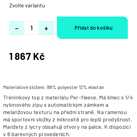
Zvolte variantu
−
+
1 867 Kč
Měrná
cena:
Materiálové složení: 88% polyester 12% elastan
Tréninkový top z materiálu Per-fleece. Má límec s 1/4
nylonového zipu s automatickým zámkem a
melanžovou texturu na přední straně. Na ramenou
má sportovní vložky z mikrosítě pro lepší prodyšnost.
Manžety z lycry obsahují otvory na palce. K dispozici
v 8 barevných provedeních.