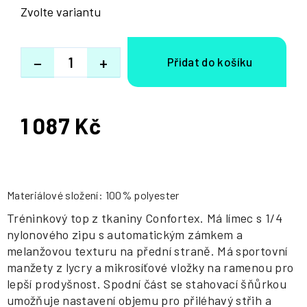
Zvolte variantu
−
+
1 087 Kč
Měrná
cena:
Materiálové složení: 100% polyester
Tréninkový top z tkaniny Confortex. Má límec s 1/4
nylonového zipu s automatickým zámkem a
melanžovou texturu na přední straně. Má sportovní
manžety z lycry a mikrosíťové vložky na ramenou pro
lepší prodyšnost. Spodní část se stahovací šňůrkou
umožňuje nastavení objemu pro přiléhavý střih a