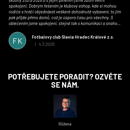
spokojeni. Dobrým řešením je klubový eshop, kde si mohou
rodiče s hráči objednávat veškeré dohodnuté vybavení, to jim
pak přijde přímo domů, což je úspora času pro všechny. S
oblečením jsme spokojeni, stejně tak s komunikací a snahou
řešit všechny záležitosti velmi rychle a ke spokojenosti obou
stran. Věříme, že v tomto duchu bude spolupráce pokračovat
Fotbalový club Slavia Hradec Králové z.s.
FK
i nadále, nyní už začínáme řešit i první sady dresů ;)
4.3.2026
|
Hodnocení obchodu je 5 z 5 hvězdiček.
Z
POTŘEBUJETE PORADIT? OZVĚTE
á
SE NÁM.
p
a
t
í
Růžena