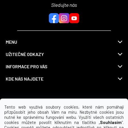
Sledujte nás
MENU
UŽITEČNÉ ODKAZY
INFORMACE PRO VÁS
KDE NÁS NAJDETE
Možnosti dopravy
Tento web využívá soubory cookies, které nám pomáhají
přizpůsobit jeho obsah Vám na míru. Nezbytné cookies jsou
nutné ke správnému fungování webu. Využití všech ostatních
cookies můžete povolit kliknutím na tlačítko „
Souhlasím
“.
Cookies rovněž můžete odsouhlasit jednotlivě po kliknutí na