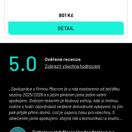
901 Kč
DETAIL
5.0
Ověřené recenze
Zobrazit všechna hodnocení
Spolupráce s firmou Macron je u nás nastavena od začátku
sezóny 2025/2026 a s jejím plněním jsme zatím velmi
spokojeni. Dobrým řešením je klubový eshop, kde si mohou
rodiče s hráči objednávat veškeré dohodnuté vybavení, to jim
pak přijde přímo domů, což je úspora času pro všechny. S
oblečením jsme spokojeni, stejně tak s komunikací a snahou
řešit všechny záležitosti velmi rychle a ke spokojenosti obou
stran. Věříme, že v tomto duchu bude spolupráce pokračovat
Fotbalový club Slavia Hradec Králové z.s.