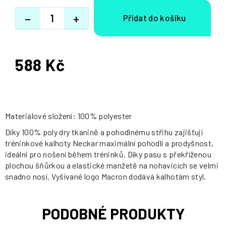
−
+
588 Kč
Měrná
cena:
Materiálové složení: 100% polyester
Díky 100% poly dry tkanině a pohodlnému střihu zajišťují
tréninkové kalhoty Neckar maximální pohodlí a prodyšnost,
ideální pro nošení během tréninků. Díky pasu s překříženou
plochou šňůrkou a elastické manžetě na nohavicích se velmi
snadno nosí. Vyšívané logo Macron dodává kalhotám styl.