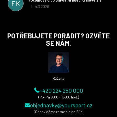
FK
i nadále, nyní už začínáme řešit i první sady dresů ;)
4.3.2026
|
Hodnocení obchodu je 5 z 5 hvězdiček.
Z
POTŘEBUJETE PORADIT? OZVĚTE
á
SE NÁM.
p
a
t
í
Růžena
+420 224 250 000
(Po-Pá 9:00 - 16:00 hod.)
objednavky@yoursport.cz
(Odpovídáme zpravidla do 24h)