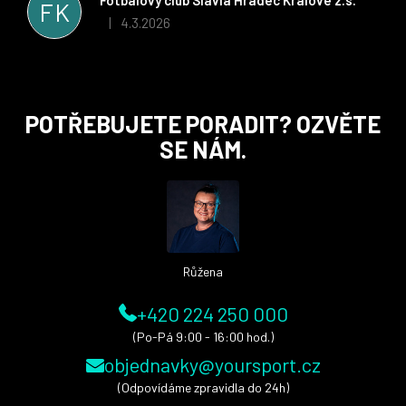
FK
i nadále, nyní už začínáme řešit i první sady dresů ;)
4.3.2026
|
Hodnocení obchodu je 5 z 5 hvězdiček.
Z
POTŘEBUJETE PORADIT? OZVĚTE
á
SE NÁM.
p
a
t
í
Růžena
+420 224 250 000
(Po-Pá 9:00 - 16:00 hod.)
objednavky@yoursport.cz
(Odpovídáme zpravidla do 24h)