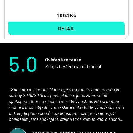
1 063 Kč
DETAIL
5.0
Ověřené recenze
Zobrazit všechna hodnocení
Spolupráce s firmou Macron je u nás nastavena od začátku
sezóny 2025/2026 a s jejím plněním jsme zatím velmi
spokojeni. Dobrým řešením je klubový eshop, kde si mohou
rodiče s hráči objednávat veškeré dohodnuté vybavení, to jim
pak přijde přímo domů, což je úspora času pro všechny. S
oblečením jsme spokojeni, stejně tak s komunikací a snahou
řešit všechny záležitosti velmi rychle a ke spokojenosti obou
stran. Věříme, že v tomto duchu bude spolupráce pokračovat
Fotbalový club Slavia Hradec Králové z.s.