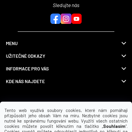
Sledujte nás
MENU
UŽITEČNÉ ODKAZY
INFORMACE PRO VÁS
KDE NÁS NAJDETE
Možnosti dopravy
Tento web využívá soubory cookies, které nám pomáhají
přizpůsobit jeho obsah Vám na míru. Nezbytné cookies jsou
nutné ke správnému fungování webu. Využití všech ostatních
cookies můžete povolit kliknutím na tlačítko „
Souhlasím
“.
Cookies rovněž můžete odsouhlasit jednotlivě po kliknutí na