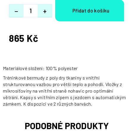
−
+
865 Kč
Měrná
cena:
Materiálové složení: 100% polyester
Tréninkové bermudy z poly dry tkaniny s vnitřní
strukturovanou vazbou pro větší teplo a pohodlí. Vložky z
mikrosíťoviny na vnitřní straně nohavic pro optimální
větrání. Kapsy s vnitřním zipem s jezdcem s automatickým
zámkem. K dispozici ve 2 různých barvách.