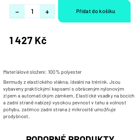
−
+
1 427 Kč
Měrná
cena:
Materiálové složení: 100% polyester
Bermudy z elastického vlákna, ideální na trénink. Jsou
vybaveny praktickými kapsami s obráceným nylonovým
zipem a automatickým zámkem. Elastické vsadky na bocích
a zadní straně nabízejí vysokou pevnost v tahu a volnost
pohybu, zatímco zadní strana z mikrosítě umožňuje
prodyšnost.