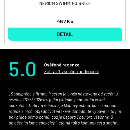
NERIUM SWIMMING BRIEF
467 Kč
DETAIL
5.0
Ověřené recenze
Zobrazit všechna hodnocení
Spolupráce s firmou Macron je u nás nastavena od začátku
sezóny 2025/2026 a s jejím plněním jsme zatím velmi
spokojeni. Dobrým řešením je klubový eshop, kde si mohou
rodiče s hráči objednávat veškeré dohodnuté vybavení, to jim
pak přijde přímo domů, což je úspora času pro všechny. S
oblečením jsme spokojeni, stejně tak s komunikací a snahou
řešit všechny záležitosti velmi rychle a ke spokojenosti obou