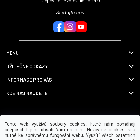
(Odpovídáme zpravidla do 24h)
Sledujte nás
MENU
UŽITEČNÉ ODKAZY
INFORMACE PRO VÁS
KDE NÁS NAJDETE
Možnosti dopravy
Tento web využívá soubory cookies, které nám pomáhají
přizpůsobit jeho obsah Vám na míru. Nezbytné cookies jsou
nutné ke správnému fungování webu. Využití všech ostatních