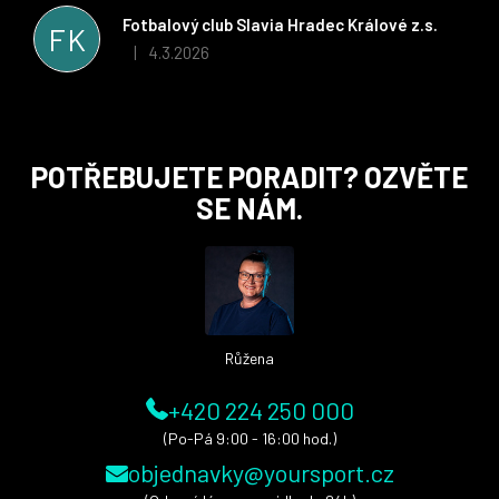
stran. Věříme, že v tomto duchu bude spolupráce pokračovat
Fotbalový club Slavia Hradec Králové z.s.
FK
i nadále, nyní už začínáme řešit i první sady dresů ;)
4.3.2026
|
Hodnocení obchodu je 5 z 5 hvězdiček.
Z
POTŘEBUJETE PORADIT? OZVĚTE
á
SE NÁM.
p
a
t
í
Růžena
+420 224 250 000
(Po-Pá 9:00 - 16:00 hod.)
objednavky@yoursport.cz