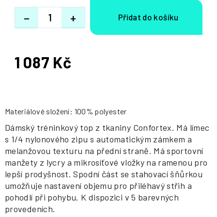
−
+
1 087 Kč
Měrná
cena:
Materiálové složení: 100% polyester
Dámský tréninkový top z tkaniny Confortex. Má límec
s 1/4 nylonového zipu s automatickým zámkem a
melanžovou texturu na přední straně. Má sportovní
manžety z lycry a mikrosíťové vložky na ramenou pro
lepší prodyšnost. Spodní část se stahovací šňůrkou
umožňuje nastavení objemu pro přiléhavý střih a
pohodlí při pohybu. K dispozici v 5 barevných
provedeních.