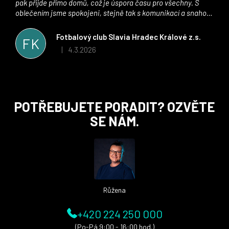
pak přijde přímo domů, což je úspora času pro všechny. S
oblečením jsme spokojeni, stejně tak s komunikací a snahou
řešit všechny záležitosti velmi rychle a ke spokojenosti obou
stran. Věříme, že v tomto duchu bude spolupráce pokračovat
Fotbalový club Slavia Hradec Králové z.s.
FK
i nadále, nyní už začínáme řešit i první sady dresů ;)
4.3.2026
|
Hodnocení obchodu je 5 z 5 hvězdiček.
Z
POTŘEBUJETE PORADIT? OZVĚTE
á
SE NÁM.
p
a
t
í
Růžena
+420 224 250 000
(Po-Pá 9:00 - 16:00 hod.)